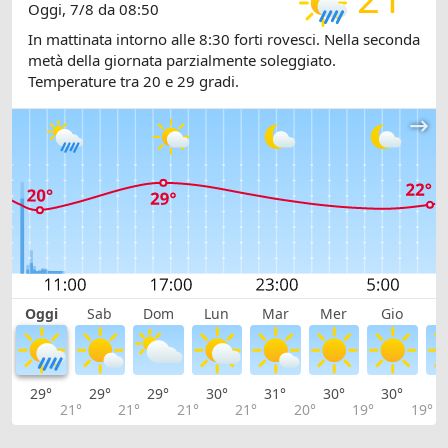
Oggi, 7/8 da 08:50
In mattinata intorno alle 8:30 forti rovesci. Nella seconda
metà della giornata parzialmente soleggiato.
Temperature tra 20 e 29 gradi.
Oggi
Sab
Dom
Lun
Mar
Mer
Gio
V
29°
29°
29°
30°
31°
30°
30°
3
21°
21°
21°
21°
20°
19°
19°