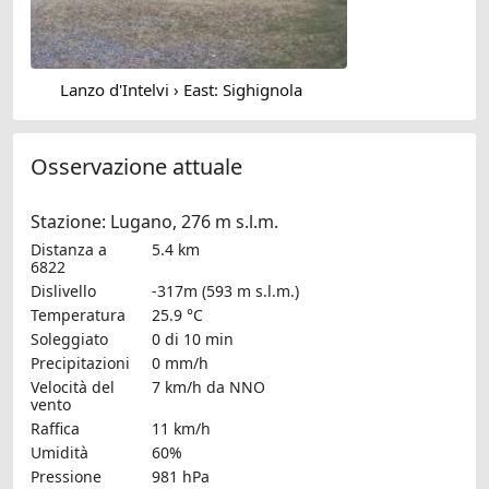
Lanzo d'Intelvi › East: Sighignola
Osservazione attuale
Stazione: Lugano, 276 m s.l.m.
Distanza a
5.4 km
6822
Dislivello
-317m (593 m s.l.m.)
Temperatura
25.9 °C
Soleggiato
0 di 10 min
Precipitazioni
0 mm/h
Velocità del
7 km/h
da NNO
vento
Raffica
11 km/h
Umidità
60%
Pressione
981 hPa