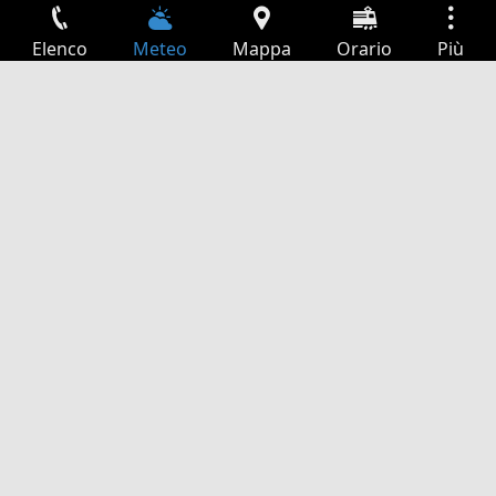
Elenco
Meteo
Mappa
Orario
Più
Accesso
Servizi
Tabella partenze
Tempo libero
Guida TV
Cinema
Ricerca Web
App