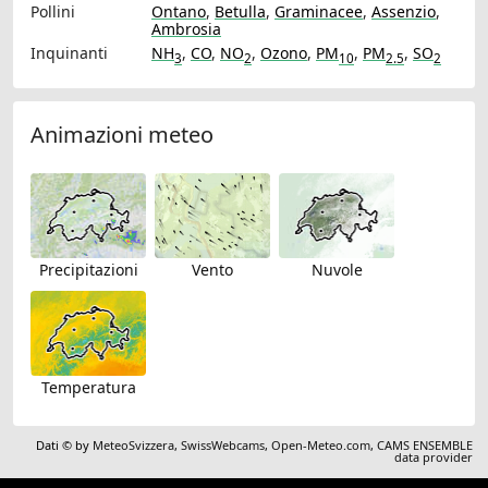
Pollini
Ontano
,
Betulla
,
Graminacee
,
Assenzio
,
Ambrosia
Inquinanti
NH
,
CO
,
NO
,
Ozono
,
PM
,
PM
,
SO
3
2
10
2.5
2
Animazioni meteo
Precipitazioni
Vento
Nuvole
Temperatura
Dati © by
MeteoSvizzera
,
SwissWebcams
,
Open-Meteo.com
,
CAMS ENSEMBLE
data provider