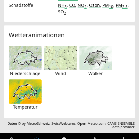
Schadstoffe
NH
,
CO
,
NO
,
Ozon
,
PM
,
PM
,
3
2
10
2.5
SO
2
Wetteranimationen
Niederschläge
Wind
Wolken
Temperatur
Daten © by
MeteoSchweiz
,
SwissWebcams
,
Open-Meteo.com
,
CAMS ENSEMBLE
data provider