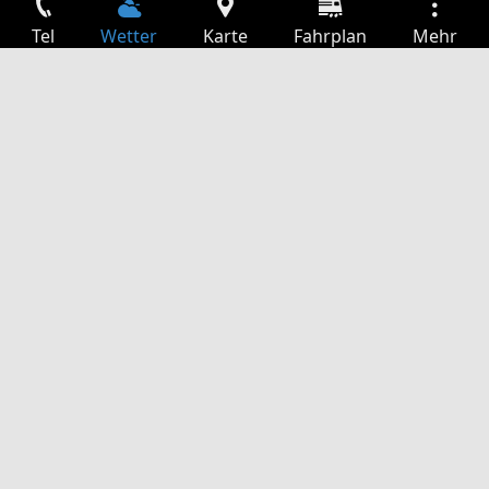
Tel
Wetter
Karte
Fahrplan
Mehr
Anmelden
Dienste
Abfahrtstabelle
Freizeit
TV-Programm
Kinoprogramm
Websuche
App