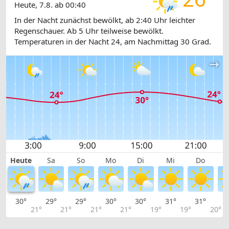
Heute, 7.8. ab 00:40
In der Nacht zunächst bewölkt, ab 2:40 Uhr leichter
Regenschauer. Ab 5 Uhr teilweise bewölkt.
Temperaturen in der Nacht 24, am Nachmittag 30 Grad.
Heute
Sa
So
Mo
Di
Mi
Do
30°
29°
29°
30°
30°
31°
31°
3
21°
21°
21°
21°
19°
19°
20°