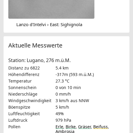
Lanzo d'Intelvi › East: Sighignola
Aktuelle Messwerte
Station: Lugano, 276 m.ü.M.
Distanz zu 6822
5.4 km
Höhendifferenz
-317m (593 m.ü.M.)
Temperatur
27.3 °C
Sonnenschein
0 von 10 min
Niederschläge
0 mm/h
Windgeschwindigkeit
3 km/h
aus NNW
Böenspitze
5 km/h
Luftfeuchtigkeit
49%
Luftdruck
979 hPa
Pollen
Erle
,
Birke
,
Gräser
,
Beifuss
,
Ambrosia