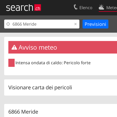
Elenco
Mete
Il vostro profolio
Contatti
Area clienti
Condizioni d’u
Informazioni Legali
Protezione dei
Avviso meteo
Intensa ondata di caldo: Pericolo forte
Visionare carta dei pericoli
6866 Meride