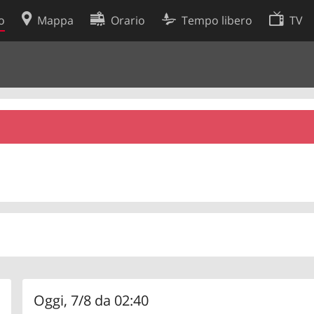
o
Mappa
Orario
Tempo libero
TV
Politica sui cookie
so
Preferenze cookie
 dati
Sviluppatori
Oggi, 7/8 da 02:40