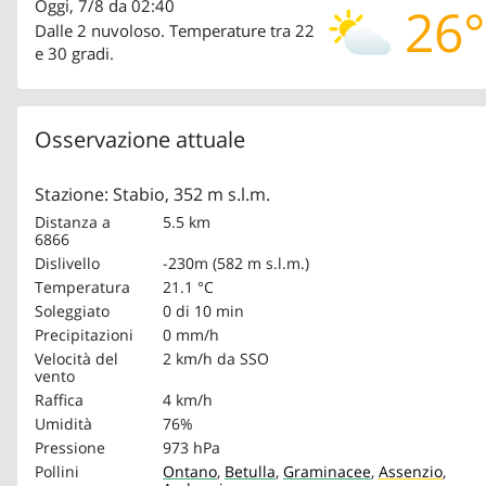
Oggi, 7/8 da 02:40
26°
Dalle 2 nuvoloso. Temperature tra 22
e 30 gradi.
Osservazione attuale
Stazione: Stabio, 352 m s.l.m.
Distanza a
5.5 km
6866
Dislivello
-230m (582 m s.l.m.)
Temperatura
21.1 °C
Soleggiato
0 di 10 min
Precipitazioni
0 mm/h
Velocità del
2 km/h
da SSO
vento
Raffica
4 km/h
Umidità
76%
Pressione
973 hPa
Pollini
Ontano
,
Betulla
,
Graminacee
,
Assenzio
,