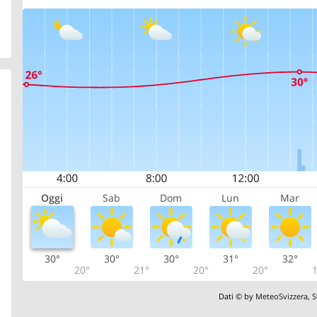
Oggi
Sab
Dom
Lun
Mar
30°
30°
30°
31°
32°
20°
21°
20°
20°
1
Dati © by
MeteoSvizzera
,
S