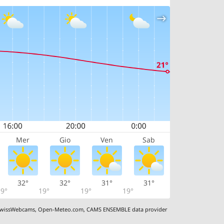
Mer
Gio
Ven
Sab
32°
32°
31°
31°
9°
19°
19°
19°
wissWebcams
,
Open-Meteo.com
,
CAMS ENSEMBLE data provider