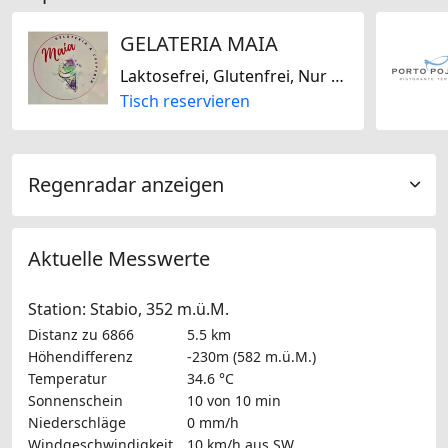
GELATERIA MAIA
Laktosefrei, Glutenfrei, Nur vegan, Fast Food
Tisch reservieren
Regenradar anzeigen
Aktuelle Messwerte
Station: Stabio, 352 m.ü.M.
Distanz zu 6866
5.5 km
Höhendifferenz
-230m (582 m.ü.M.)
Temperatur
34.6 °C
Sonnenschein
10 von 10 min
Niederschläge
0 mm/h
Windgeschwindigkeit
10 km/h
aus SW