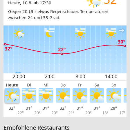
Heute, 10.8. ab 17:30
Gegen 20 Uhr etwas Regenschauer. Temperaturen
zwischen 24 und 33 Grad.
Heute
Di
Mi
Do
Fr
Sa
So
32°
31°
31°
32°
31°
31°
28°
2
22°
20°
20°
21°
20°
18°
17°
Empfohlene Restaurants