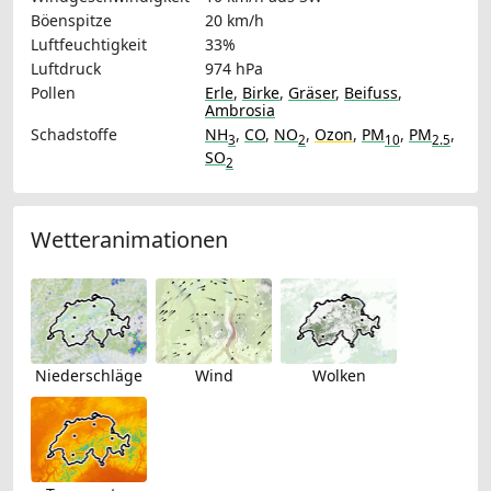
Böenspitze
20 km/h
Luftfeuchtigkeit
33%
Luftdruck
974 hPa
Pollen
Erle
,
Birke
,
Gräser
,
Beifuss
,
Ambrosia
Schadstoffe
NH
,
CO
,
NO
,
Ozon
,
PM
,
PM
,
3
2
10
2.5
SO
2
Wetteranimationen
Niederschläge
Wind
Wolken