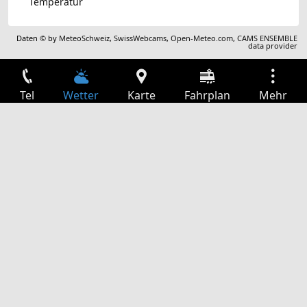
Temperatur
Daten © by
MeteoSchweiz
,
SwissWebcams
,
Open-Meteo.com
,
CAMS ENSEMBLE
data provider
Tel
Wetter
Karte
Fahrplan
Mehr
Anmelden
Dienste
Abfahrtstabelle
Freizeit
TV-Programm
Kinoprogramm