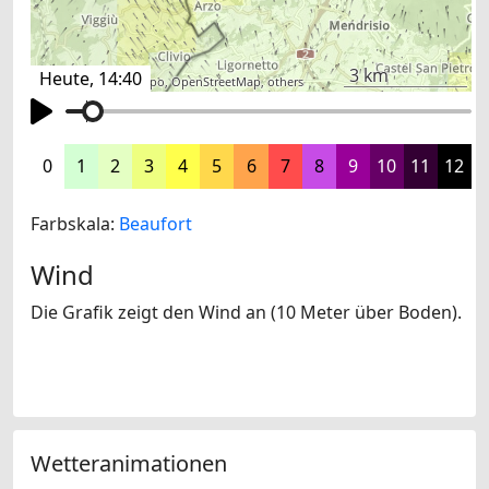
3 km
Heute, 14:40
©
search.ch
,
swisstopo
,
OpenStreetMap
,
others
0
1
2
3
4
5
6
7
8
9
10
11
12
Farbskala:
Beaufort
Wind
Die Grafik zeigt den Wind an (10 Meter über Boden).
Wetteranimationen