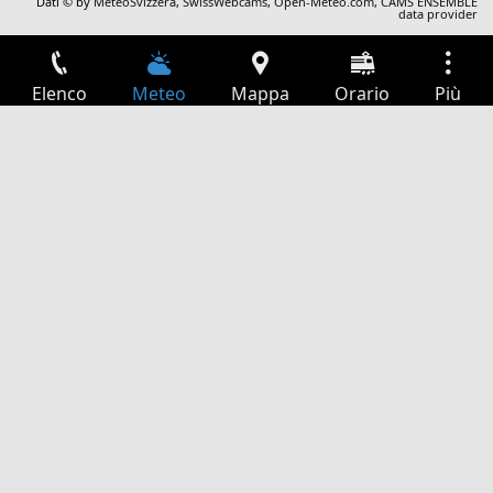
Dati © by
MeteoSvizzera
,
SwissWebcams
,
Open-Meteo.com
,
CAMS ENSEMBLE
data provider
Elenco
Meteo
Mappa
Orario
Più
Accesso
Servizi
Tabella partenze
Tempo libero
Guida TV
Cinema
Ricerca Web