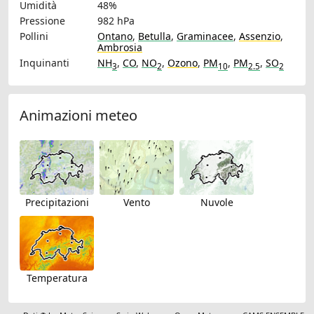
Umidità
48%
Pressione
982 hPa
Pollini
Ontano
,
Betulla
,
Graminacee
,
Assenzio
,
Ambrosia
Inquinanti
NH
,
CO
,
NO
,
Ozono
,
PM
,
PM
,
SO
3
2
10
2.5
2
Animazioni meteo
Precipitazioni
Vento
Nuvole
Temperatura