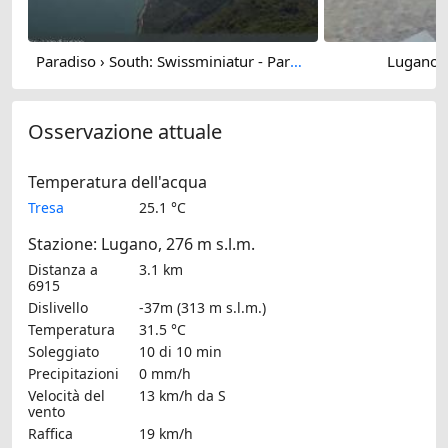
Paradiso › South: Swissminiatur - Parco San Grato
Lugano: 
Osservazione attuale
Temperatura dell'acqua
Tresa
25.1 °C
Stazione: Lugano, 276 m s.l.m.
Distanza a
3.1 km
6915
Dislivello
-37m (313 m s.l.m.)
Temperatura
31.5 °C
Soleggiato
10 di 10 min
Precipitazioni
0 mm/h
Velocità del
13 km/h
da S
vento
Raffica
19 km/h