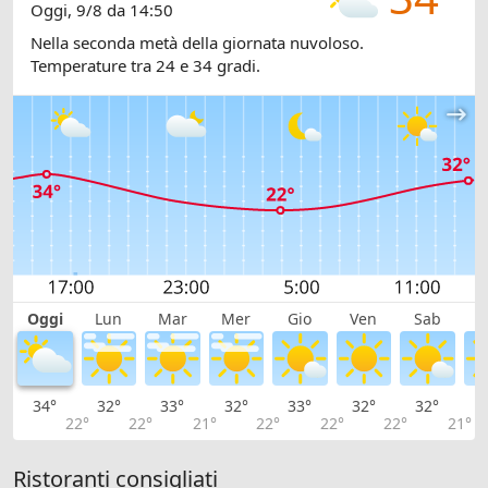
Oggi, 9/8 da 14:50
Nella seconda metà della giornata nuvoloso.
Temperature tra 24 e 34 gradi.
Oggi
Lun
Mar
Mer
Gio
Ven
Sab
D
34°
32°
33°
32°
33°
32°
32°
3
22°
22°
21°
22°
22°
22°
21°
Ristoranti consigliati