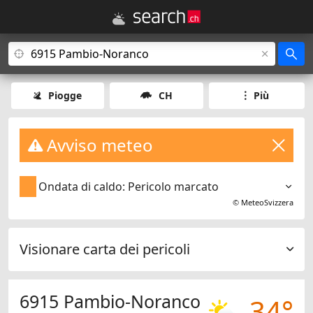
Piogge
CH
Più
Avviso meteo
Ondata di caldo: Pericolo marcato
©
MeteoSvizzera
Visionare carta dei pericoli
6915 Pambio-Noranco
34°