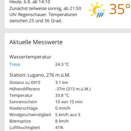
Heute, 6.8. ab 14:10
35°
Zunächst teilweise sonnig, ab 21:50
Uhr Regenschauer. Temperaturen
zwischen 25 und 36 Grad.
Aktuelle Messwerte
Wassertemperatur
Tresa
24.3 °C
Station: Lugano, 276 m.ü.M.
Distanz zu 6915
3.1 km
Höhendifferenz
-37m (313 m.ü.M.)
Temperatur
33.8 °C
Sonnenschein
10 von 10 min
Niederschläge
0 mm/h
Windgeschwindigkeit
5 km/h
aus S
Böenspitze
8 km/h
Luftfeuchtigkeit
41%