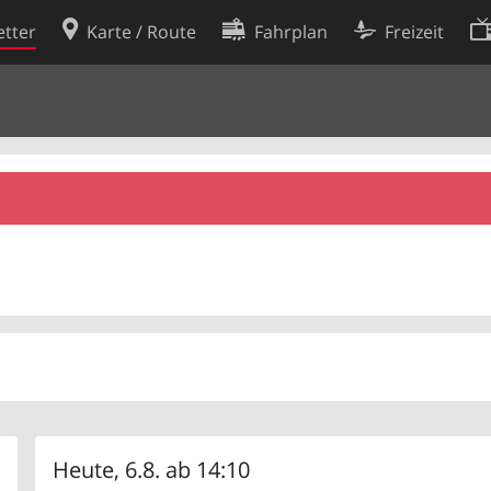
tter
Karte / Route
Fahrplan
Freizeit
Cookie-Richtlinie
ingungen
Cookie-Einstellungen
rklärung
Entwickler
Heute, 6.8. ab 14:10