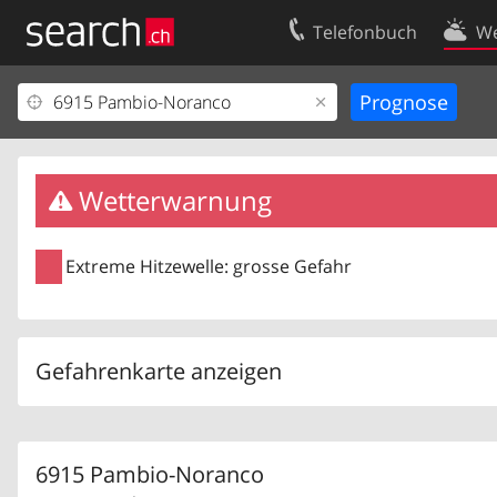
Telefonbuch
We
Ihr Eintrag
Kontakt
Kundencenter Geschäftskunden
Nutzungsbed
Impressum
Datenschutze
Wetterwarnung
Extreme Hitzewelle: grosse Gefahr
Gefahrenkarte anzeigen
6915 Pambio-Noranco