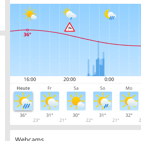
Heute
Fr
Sa
So
Mo
36°
31°
30°
31°
32°
23°
21°
22°
21°
2
Webcams