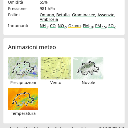
Umidità
55%
Pressione
981 hPa
Pollini
Ontano
,
Betulla
,
Graminacee
,
Assenzio
,
Ambrosia
Inquinanti
NH
,
CO
,
NO
,
Ozono
,
PM
,
PM
,
SO
3
2
10
2.5
2
Animazioni meteo
Precipitazioni
Vento
Nuvole
Temperatura