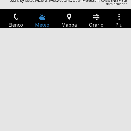
Dati © by
MeteoSvizzera
,
SwissWebcams
,
Open-Meteo.com
,
CAMS ENSEMBLE
data provider
Elenco
Meteo
Mappa
Orario
Più
Accesso
Servizi
Tabella partenze
Tempo libero
Guida TV
Cinema
Ricerca Web