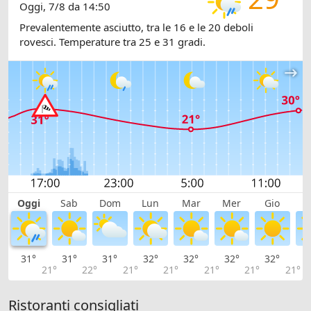
Oggi, 7/8 da 14:50
Prevalentemente asciutto, tra le 16 e le 20 deboli
rovesci. Temperature tra 25 e 31 gradi.
Oggi
Sab
Dom
Lun
Mar
Mer
Gio
V
31°
31°
31°
32°
32°
32°
32°
3
21°
22°
21°
21°
21°
21°
21°
Ristoranti consigliati