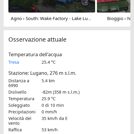
Agno › South: Wake Factory - Lake Lugano
Bioggio › No
Osservazione attuale
Temperatura dell'acqua
Tresa
25.4 °C
Stazione: Lugano, 276 m s.l.m.
Distanza a
5.4 km
6990
Dislivello
-82m (358 m s.l.m.)
Temperatura
25.9 °C
Soleggiato
0 di 10 min
Precipitazioni
0 mm/h
Velocità del
35 km/h
da E
vento
Raffica
53 km/h