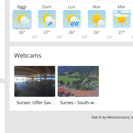
Oggi
Dom
Lun
Mar
Mer
26°
27°
26°
26°
27°
14°
14°
13°
13°
1
Webcams
Surses: Uffer Savognin
Surses › South-west: Langlaufzentrum Rona
Dati © by
MeteoSvizzera
,
S