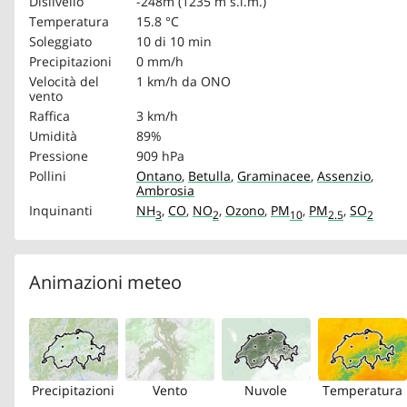
Dislivello
-248m (1235 m s.l.m.)
Temperatura
15.8 °C
Soleggiato
10 di 10 min
Precipitazioni
0 mm/h
Velocità del
1 km/h
da ONO
vento
Raffica
3 km/h
Umidità
89%
Pressione
909 hPa
Pollini
Ontano
,
Betulla
,
Graminacee
,
Assenzio
,
Ambrosia
Inquinanti
NH
,
CO
,
NO
,
Ozono
,
PM
,
PM
,
SO
3
2
10
2.5
2
Animazioni meteo
Precipitazioni
Vento
Nuvole
Temperatura