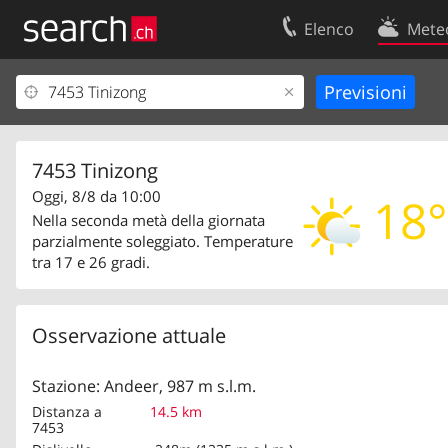
Elenco
Mete
Il vostro profolio
Contatti
Area clienti
Condizioni d’u
Informazioni Legali
Protezione dei
7453 Tinizong
Oggi, 8/8 da 10:00
18°
Nella seconda metà della giornata
parzialmente soleggiato. Temperature
tra 17 e 26 gradi.
Osservazione attuale
Stazione: Andeer, 987 m s.l.m.
Distanza a
14.5 km
7453