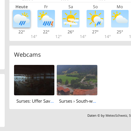
Heute
Fr
Sa
So
Mo
22°
22°
26°
27°
25°
14°
12°
14°
14°
1
Webcams
Surses: Uffer Savognin
Surses › South-west: Langlaufzentrum Rona
Daten © by
MeteoSchweiz
,
S