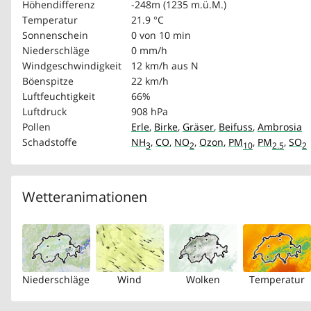
Höhendifferenz
-248m (1235 m.ü.M.)
Temperatur
21.9 °C
Sonnenschein
0 von 10 min
Niederschläge
0 mm/h
Windgeschwindigkeit
12 km/h
aus N
Böenspitze
22 km/h
Luftfeuchtigkeit
66%
Luftdruck
908 hPa
Pollen
Erle
,
Birke
,
Gräser
,
Beifuss
,
Ambrosia
Schadstoffe
NH
,
CO
,
NO
,
Ozon
,
PM
,
PM
,
SO
3
2
10
2.5
2
Wetteranimationen
Niederschläge
Wind
Wolken
Temperatur