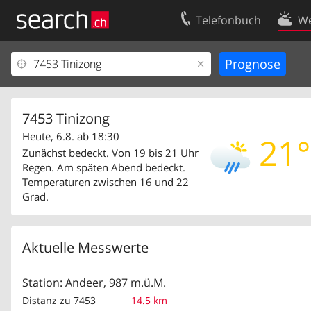
Telefonbuch
We
Ihr Eintrag
Kontakt
Kundencenter Geschäftskunden
Nutzungsbed
Impressum
Datenschutze
7453 Tinizong
Heute, 6.8. ab 18:30
21°
Zunächst bedeckt. Von 19 bis 21 Uhr
Regen. Am späten Abend bedeckt.
Temperaturen zwischen 16 und 22
Grad.
Aktuelle Messwerte
Station: Andeer, 987 m.ü.M.
Distanz zu 7453
14.5 km