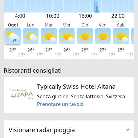
Oggi
Lun
Mar
Mer
Gio
Ven
Sab
D
26°
26°
26°
26°
28°
27°
25°
2
13°
13°
12°
12°
12°
12°
12°
Ristoranti consigliati
Typically Swiss Hotel Altana
Senza glutine, Senza lattosio, Svizzera
Prenotare un tavolo
Visionare radar pioggia