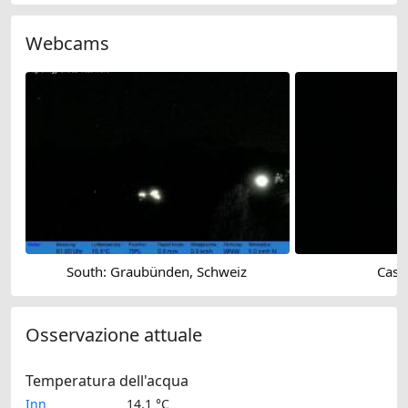
Webcams
South: Graubünden, Schweiz
Castl
Osservazione attuale
Temperatura dell'acqua
Inn
14.1 °C