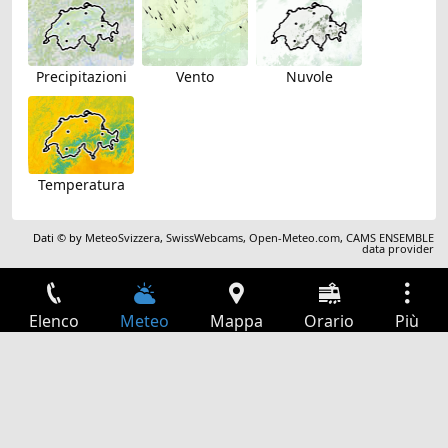
Precipitazioni
Vento
Nuvole
Temperatura
Dati © by
MeteoSvizzera
,
SwissWebcams
,
Open-Meteo.com
,
CAMS ENSEMBLE
data provider
Elenco
Meteo
Mappa
Orario
Più
Accesso
Servizi