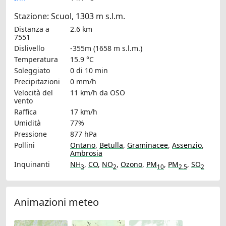
Stazione: Scuol, 1303 m s.l.m.
Distanza a
2.6 km
7551
Dislivello
-355m (1658 m s.l.m.)
Temperatura
15.9 °C
Soleggiato
0 di 10 min
Precipitazioni
0 mm/h
Velocità del
11 km/h
da OSO
vento
Raffica
17 km/h
Umidità
77%
Pressione
877 hPa
Pollini
Ontano
,
Betulla
,
Graminacee
,
Assenzio
,
Ambrosia
Inquinanti
NH
,
CO
,
NO
,
Ozono
,
PM
,
PM
,
SO
3
2
10
2.5
2
Animazioni meteo