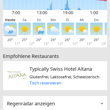
Heute
Sa
So
Mo
Di
Mi
Do
20°
25°
26°
24°
26°
26°
26°
2
11°
12°
13°
12°
12°
13°
13°
Empfohlene Restaurants
Typically Swiss Hotel Altana
Glutenfrei, Laktosefrei, Schweizerisch
Tisch reservieren
Regenradar anzeigen