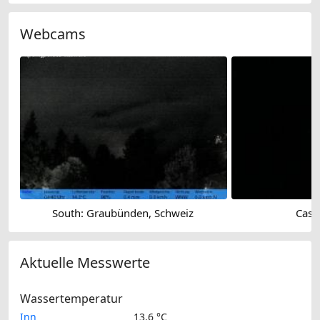
Webcams
South: Graubünden, Schweiz
Castl
Aktuelle Messwerte
Wassertemperatur
Inn
13.6 °C