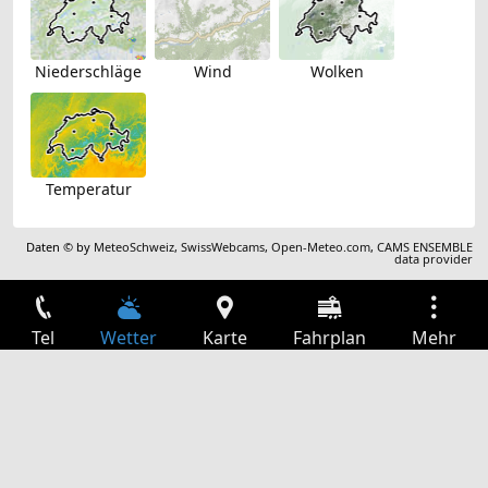
Niederschläge
Wind
Wolken
Temperatur
Daten © by
MeteoSchweiz
,
SwissWebcams
,
Open-Meteo.com
,
CAMS ENSEMBLE
data provider
Tel
Wetter
Karte
Fahrplan
Mehr
Anmelden
Dienste