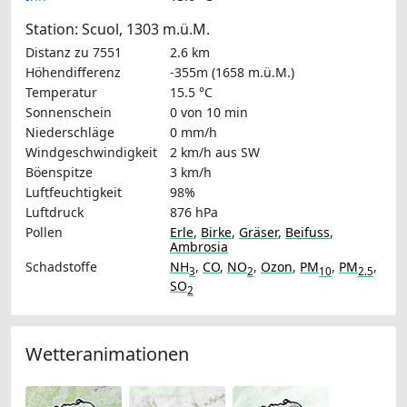
Station: Scuol, 1303 m.ü.M.
Distanz zu 7551
2.6 km
Höhendifferenz
-355m (1658 m.ü.M.)
Temperatur
15.5 °C
Sonnenschein
0 von 10 min
Niederschläge
0 mm/h
Windgeschwindigkeit
2 km/h
aus SW
Böenspitze
3 km/h
Luftfeuchtigkeit
98%
Luftdruck
876 hPa
Pollen
Erle
,
Birke
,
Gräser
,
Beifuss
,
Ambrosia
Schadstoffe
NH
,
CO
,
NO
,
Ozon
,
PM
,
PM
,
3
2
10
2.5
SO
2
Wetteranimationen