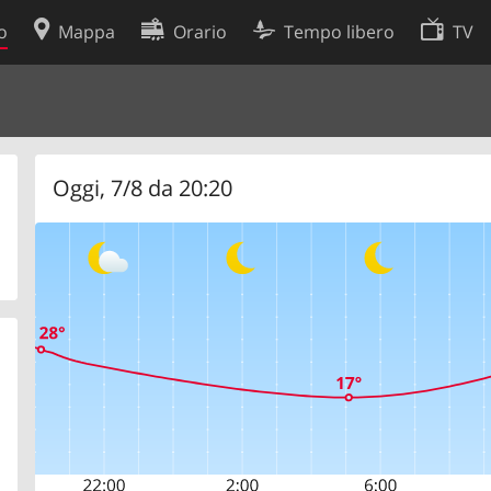
o
Mappa
Orario
Tempo libero
TV
Politica sui cookie
so
Preferenze cookie
 dati
Sviluppatori
Oggi, 7/8 da 20:20