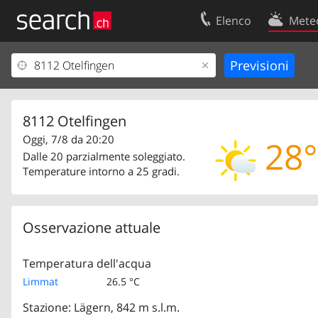
Elenco
Mete
Il vostro profolio
Contatti
Area clienti
Condizioni d’u
Informazioni Legali
Protezione dei
8112 Otelfingen
Oggi, 7/8 da 20:20
28°
Dalle 20 parzialmente soleggiato.
Temperature intorno a 25 gradi.
Osservazione attuale
Temperatura dell'acqua
Limmat
26.5 °C
Stazione: Lägern, 842 m s.l.m.