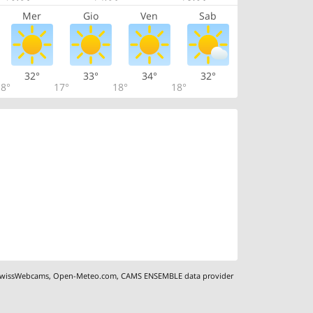
Mer
Gio
Ven
Sab
32°
33°
34°
32°
8°
17°
18°
18°
wissWebcams
,
Open-Meteo.com
,
CAMS ENSEMBLE data provider