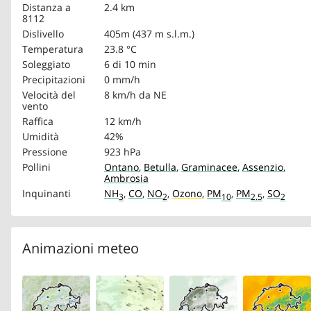
Distanza a
2.4 km
8112
Dislivello
405m (437 m s.l.m.)
Temperatura
23.8 °C
Soleggiato
6 di 10 min
Precipitazioni
0 mm/h
Velocità del
8 km/h
da NE
vento
Raffica
12 km/h
Umidità
42%
Pressione
923 hPa
Pollini
Ontano
,
Betulla
,
Graminacee
,
Assenzio
,
Ambrosia
Inquinanti
NH
,
CO
,
NO
,
Ozono
,
PM
,
PM
,
SO
3
2
10
2.5
2
Animazioni meteo