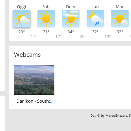
Oggi
Sab
Dom
Lun
Mar
29°
31°
34°
32°
32°
17°
17°
20°
19°
1
Webcams
Danikon › South: Aussichtsturm Altberg - Geroldswil
Dati © by
MeteoSvizzera
,
S