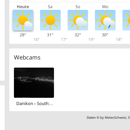
Heute
Sa
So
Mo
28°
31°
32°
30°
16°
17°
19°
18°
Webcams
Danikon › South: Aussichtsturm Altberg - Geroldswil
Daten © by
MeteoSchweiz
,
S