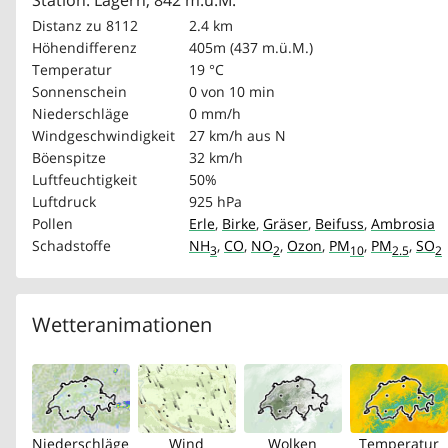
Station: Lägern, 842 m.ü.M.
Distanz zu 8112
2.4 km
Höhendifferenz
405m (437 m.ü.M.)
Temperatur
19 °C
Sonnenschein
0 von 10 min
Niederschläge
0 mm/h
Windgeschwindigkeit
27 km/h
aus N
Böenspitze
32 km/h
Luftfeuchtigkeit
50%
Luftdruck
925 hPa
Pollen
Erle
,
Birke
,
Gräser
,
Beifuss
,
Ambrosia
Schadstoffe
NH
,
CO
,
NO
,
Ozon
,
PM
,
PM
,
SO
3
2
10
2.5
2
Wetteranimationen
Niederschläge
Wind
Wolken
Temperatur