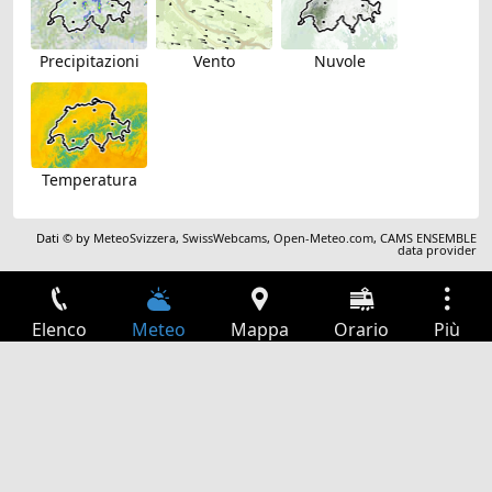
Precipitazioni
Vento
Nuvole
Temperatura
Dati © by
MeteoSvizzera
,
SwissWebcams
,
Open-Meteo.com
,
CAMS ENSEMBLE
data provider
Elenco
Meteo
Mappa
Orario
Più
Accesso
Servizi
Tabella partenze