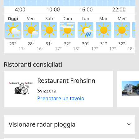
Oggi
Ven
Sab
Dom
Lun
Mar
Mer
G
29°
28°
31°
32°
30°
31°
32°
3
17°
16°
17°
18°
17°
17°
18°
Ristoranti consigliati
Restaurant Frohsinn
Svizzera
Prenotare un tavolo
Visionare radar pioggia