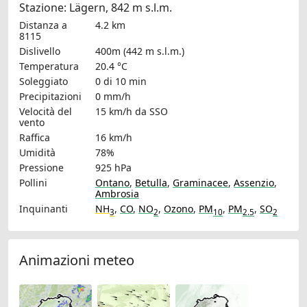
Stazione: Lägern, 842 m s.l.m.
Distanza a
4.2 km
8115
Dislivello
400m (442 m s.l.m.)
Temperatura
20.4 °C
Soleggiato
0 di 10 min
Precipitazioni
0 mm/h
Velocità del
15 km/h
da SSO
vento
Raffica
16 km/h
Umidità
78%
Pressione
925 hPa
Pollini
Ontano
,
Betulla
,
Graminacee
,
Assenzio
,
Ambrosia
Inquinanti
NH
,
CO
,
NO
,
Ozono
,
PM
,
PM
,
SO
3
2
10
2.5
2
Animazioni meteo