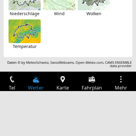
Niederschläge
Wind
Wolken
Temperatur
Daten © by
MeteoSchweiz
,
SwissWebcams
,
Open-Meteo.com
,
CAMS ENSEMBLE
data provider
Tel
Wetter
Karte
Fahrplan
Mehr
Anmelden
Dienste
Abfahrtstabelle