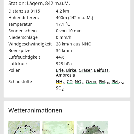
Station: Lägern, 842 m.ü.M.
Distanz zu 8115
4.2 km
Höhendifferenz
400m (442 m.ü.M.)
Temperatur
17.1 °C
Sonnenschein
0 von 10 min
Niederschläge
0 mm/h
Windgeschwindigkeit
28 km/h
aus NNO
Böenspitze
34 km/h
Luftfeuchtigkeit
44%
Luftdruck
923 hPa
Pollen
Erle
,
Birke
,
Gräser
,
Beifuss
,
Ambrosia
Schadstoffe
NH
,
CO
,
NO
,
Ozon
,
PM
,
PM
,
3
2
10
2.5
SO
2
Wetteranimationen