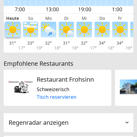
Heute
So
Mo
Di
Mi
Do
Fr
31°
33°
32°
31°
32°
34°
34°
3
17°
19°
18°
18°
17°
18°
18°
Empfohlene Restaurants
Restaurant Frohsinn
Schweizerisch
Tisch reservieren
Regenradar anzeigen