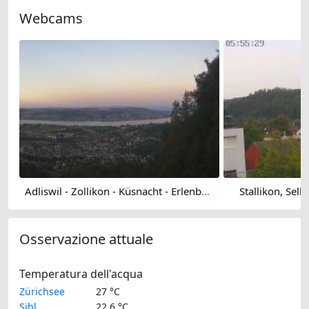
Webcams
Adliswil - Zollikon - Küsnacht - Erlenbach - Zurich - Herrliberg - Horgen - Zürichsee
Stallikon, Sell
Osservazione attuale
Temperatura dell'acqua
Zürichsee
27 °C
Sihl
22.6 °C