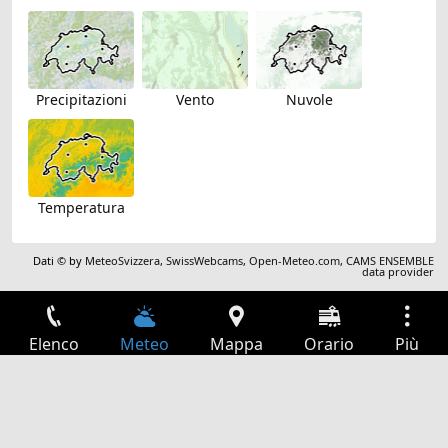
Precipitazioni
Vento
Nuvole
Temperatura
Dati © by
MeteoSvizzera
,
SwissWebcams
,
Open-Meteo.com
,
CAMS ENSEMBLE
data provider
Elenco
Meteo
Mappa
Orario
Più
Accesso
Servizi