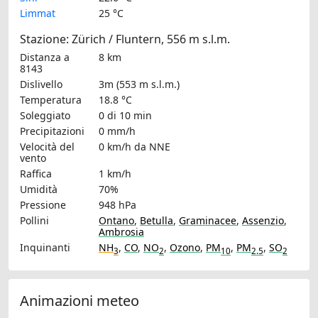
Limmat
25 °C
Stazione: Zürich / Fluntern, 556 m s.l.m.
Distanza a
8 km
8143
Dislivello
3m (553 m s.l.m.)
Temperatura
18.8 °C
Soleggiato
0 di 10 min
Precipitazioni
0 mm/h
Velocità del
0 km/h
da NNE
vento
Raffica
1 km/h
Umidità
70%
Pressione
948 hPa
Pollini
Ontano
,
Betulla
,
Graminacee
,
Assenzio
,
Ambrosia
Inquinanti
NH
,
CO
,
NO
,
Ozono
,
PM
,
PM
,
SO
3
2
10
2.5
2
Animazioni meteo