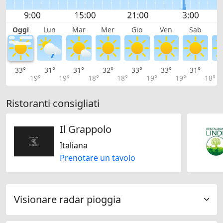
Oggi
Lun
Mar
Mer
Gio
Ven
Sab
D
33°
31°
31°
32°
33°
33°
31°
2
19°
19°
18°
18°
19°
19°
18°
Ristoranti consigliati
Il Grappolo
Italiana
Prenotare un tavolo
Visionare radar pioggia