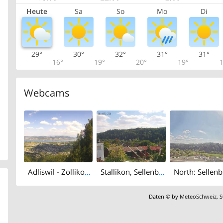
Heute
Sa
So
Mo
Di
29°
30°
32°
31°
31°
16°
19°
20°
19°
1
Webcams
Adliswil - Zollikon - Küsnacht - Erlenbach - Zurich - Herrliberg - Horgen - Zürichsee
Stallikon, Sellenbüren - Lake Zurich
North: Sellen
Daten © by
MeteoSchweiz
,
S