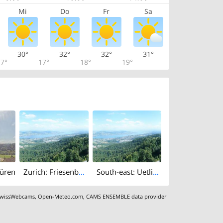
Mi
Do
Fr
Sa
30°
32°
32°
31°
7°
17°
18°
19°
büren
Zurich: Friesenberg: Utokulm
South-east: Uetliberg - Lake Zurich
wissWebcams
,
Open-Meteo.com
,
CAMS ENSEMBLE data provider