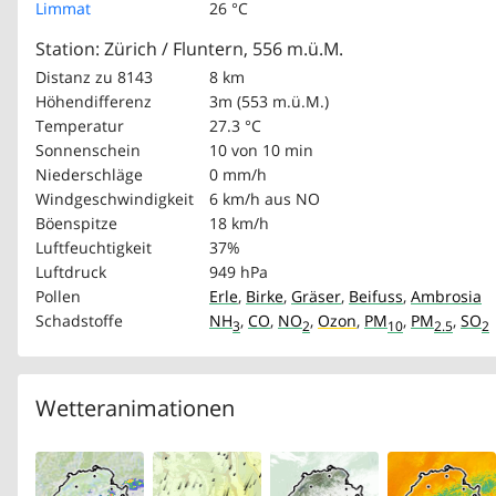
Limmat
26 °C
Station: Zürich / Fluntern, 556 m.ü.M.
Distanz zu 8143
8 km
Höhendifferenz
3m (553 m.ü.M.)
Temperatur
27.3 °C
Sonnenschein
10 von 10 min
Niederschläge
0 mm/h
Windgeschwindigkeit
6 km/h
aus NO
Böenspitze
18 km/h
Luftfeuchtigkeit
37%
Luftdruck
949 hPa
Pollen
Erle
,
Birke
,
Gräser
,
Beifuss
,
Ambrosia
Schadstoffe
NH
,
CO
,
NO
,
Ozon
,
PM
,
PM
,
SO
3
2
10
2.5
2
Wetteranimationen