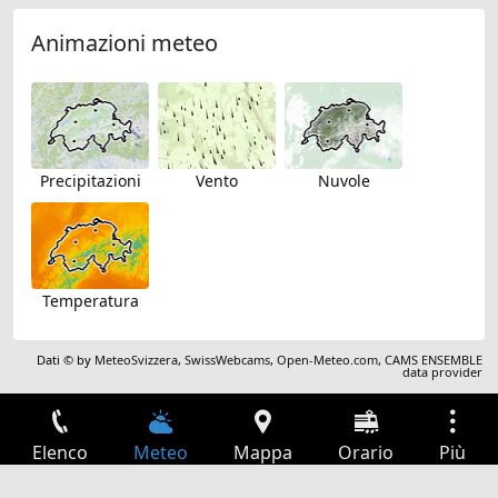
Animazioni meteo
Precipitazioni
Vento
Nuvole
Temperatura
Dati © by
MeteoSvizzera
,
SwissWebcams
,
Open-Meteo.com
,
CAMS ENSEMBLE
data provider
Elenco
Meteo
Mappa
Orario
Più