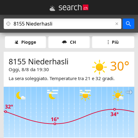
Piogge
CH
Più
8155 Niederhasli
30°
Oggi, 8/8 da 19:30
La sera soleggiato. Temperature tra 21 e 32 gradi.