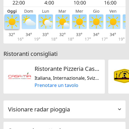
Oggi
Dom
Lun
Mar
Mer
Gio
Ven
S
32°
34°
33°
32°
33°
34°
34°
3
16°
19°
18°
18°
17°
17°
19°
Ristoranti consigliati
Ristorante Pizzeria Casa Mia
Italiana, Internazionale, Svizzera, Mediterranea
Prenotare un tavolo
Visionare radar pioggia