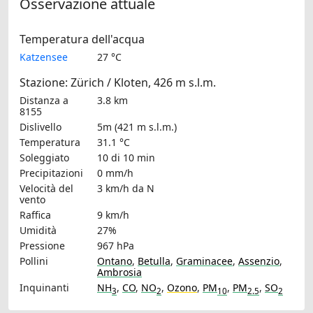
Osservazione attuale
Temperatura dell'acqua
Katzensee
27 °C
Stazione: Zürich / Kloten, 426 m s.l.m.
Distanza a
3.8 km
8155
Dislivello
5m (421 m s.l.m.)
Temperatura
31.1 °C
Soleggiato
10 di 10 min
Precipitazioni
0 mm/h
Velocità del
3 km/h
da N
vento
Raffica
9 km/h
Umidità
27%
Pressione
967 hPa
Pollini
Ontano
,
Betulla
,
Graminacee
,
Assenzio
,
Ambrosia
Inquinanti
NH
,
CO
,
NO
,
Ozono
,
PM
,
PM
,
SO
3
2
10
2.5
2