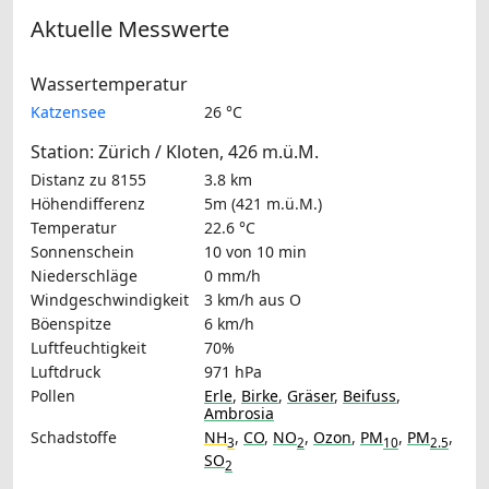
Aktuelle Messwerte
Wassertemperatur
Katzensee
26 °C
Station: Zürich / Kloten, 426 m.ü.M.
Distanz zu 8155
3.8 km
Höhendifferenz
5m (421 m.ü.M.)
Temperatur
22.6 °C
Sonnenschein
10 von 10 min
Niederschläge
0 mm/h
Windgeschwindigkeit
3 km/h
aus O
Böenspitze
6 km/h
Luftfeuchtigkeit
70%
Luftdruck
971 hPa
Pollen
Erle
,
Birke
,
Gräser
,
Beifuss
,
Ambrosia
Schadstoffe
NH
,
CO
,
NO
,
Ozon
,
PM
,
PM
,
3
2
10
2.5
SO
2