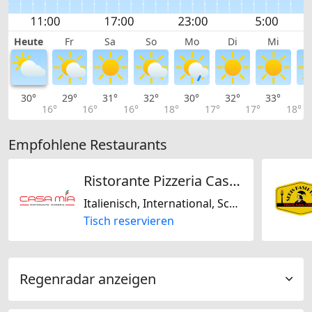
Heute
Fr
Sa
So
Mo
Di
Mi
30°
29°
31°
32°
30°
32°
33°
3
16°
16°
16°
18°
17°
17°
18°
Empfohlene Restaurants
Ristorante Pizzeria Casa Mia
Italienisch, International, Schweizerisch, Mediterran
Tisch reservieren
Regenradar anzeigen