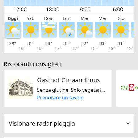
Oggi
Sab
Dom
Lun
Mar
Mer
Gio
V
29°
31°
33°
31°
32°
33°
34°
3
16°
16°
17°
17°
18°
18°
18°
Ristoranti consigliati
Gasthof Gmaandhuus
Senza glutine, Solo vegetariano, Regionale, Svizzera
Prenotare un tavolo
Visionare radar pioggia