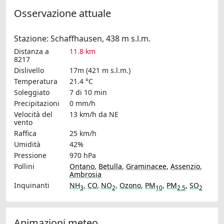
Osservazione attuale
Stazione: Schaffhausen, 438 m s.l.m.
Distanza a
11.8 km
8217
Dislivello
17m (421 m s.l.m.)
Temperatura
21.4 °C
Soleggiato
7 di 10 min
Precipitazioni
0 mm/h
Velocità del
13 km/h
da NE
vento
Raffica
25 km/h
Umidità
42%
Pressione
970 hPa
Pollini
Ontano
,
Betulla
,
Graminacee
,
Assenzio
,
Ambrosia
Inquinanti
NH
,
CO
,
NO
,
Ozono
,
PM
,
PM
,
SO
3
2
10
2.5
2
Animazioni meteo