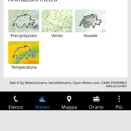
Precipitazioni
Vento
Nuvole
Temperatura
Dati © by
MeteoSvizzera
,
SwissWebcams
,
Open-Meteo.com
,
CAMS ENSEMBLE
data provider
Elenco
Meteo
Mappa
Orario
Più
Accesso