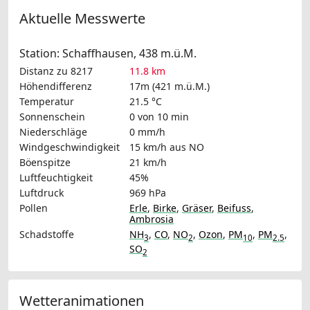
Aktuelle Messwerte
Station: Schaffhausen, 438 m.ü.M.
Distanz zu 8217
11.8 km
Höhendifferenz
17m (421 m.ü.M.)
Temperatur
21.5 °C
Sonnenschein
0 von 10 min
Niederschläge
0 mm/h
Windgeschwindigkeit
15 km/h
aus NO
Böenspitze
21 km/h
Luftfeuchtigkeit
45%
Luftdruck
969 hPa
Pollen
Erle
,
Birke
,
Gräser
,
Beifuss
,
Ambrosia
Schadstoffe
NH
,
CO
,
NO
,
Ozon
,
PM
,
PM
,
3
2
10
2.5
SO
2
Wetteranimationen