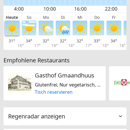
Heute
So
Mo
Di
Mi
Do
Fr
31°
34°
32°
32°
32°
33°
34°
3
16°
17°
18°
18°
17°
18°
18°
Empfohlene Restaurants
Gasthof Gmaandhuus
Glutenfrei, Nur vegetarisch, Regional, Schweizerisch
Tisch reservieren
Regenradar anzeigen