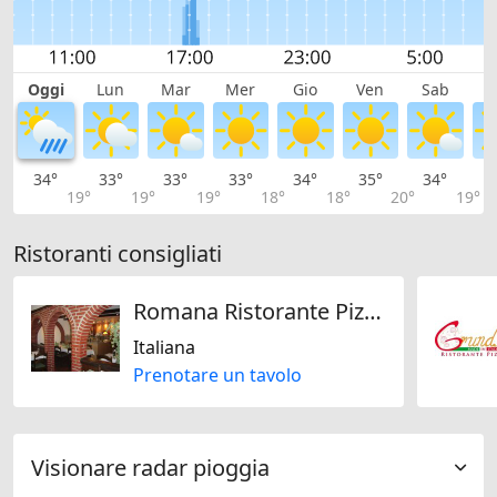
Oggi
Lun
Mar
Mer
Gio
Ven
Sab
D
34°
33°
33°
33°
34°
35°
34°
3
19°
19°
19°
18°
18°
20°
19°
Ristoranti consigliati
Romana Ristorante Pizzeria
Italiana
Prenotare un tavolo
Visionare radar pioggia