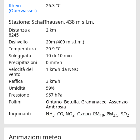
Rhein
26.3 °C
(Oberwasser)
Stazione: Schaffhausen, 438 m s.l.m.
Distanza a
2 km
8245
Dislivello
29m (409 m s.l.m.)
Temperatura
20.9 °C
Soleggiato
10 di 10 min
Precipitazioni
0 mm/h
Velocità del
1 km/h
da NNO
vento
Raffica
3 km/h
Umidità
59%
Pressione
967 hPa
Pollini
Ontano
,
Betulla
,
Graminacee
,
Assenzio
,
Ambrosia
Inquinanti
NH
,
CO
,
NO
,
Ozono
,
PM
,
PM
,
SO
3
2
10
2.5
2
Animazioni meteo