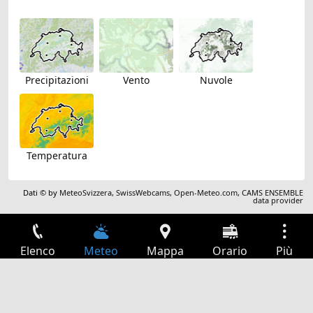
Precipitazioni
Vento
Nuvole
Temperatura
Dati © by
MeteoSvizzera
,
SwissWebcams
,
Open-Meteo.com
,
CAMS ENSEMBLE
data provider
Elenco
Meteo
Mappa
Orario
Più
Accesso