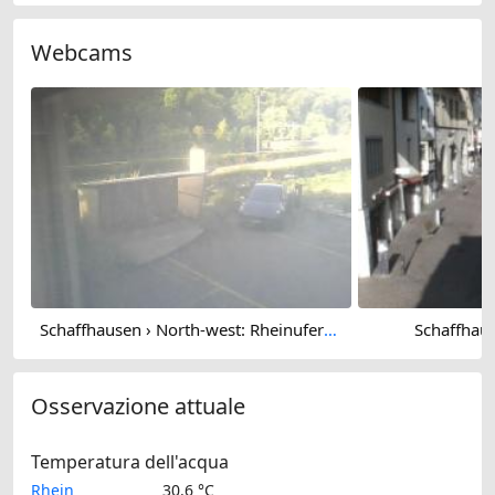
Webcams
Schaffhausen › North-west: Rheinuferstrasse
Schaffhau
Osservazione attuale
Temperatura dell'acqua
Rhein
30.6 °C