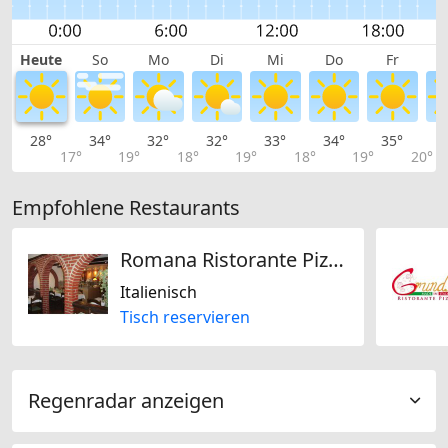
Heute
So
Mo
Di
Mi
Do
Fr
28°
34°
32°
32°
33°
34°
35°
3
17°
19°
18°
19°
18°
19°
20°
Empfohlene Restaurants
Romana Ristorante Pizzeria
Italienisch
Tisch reservieren
Regenradar anzeigen