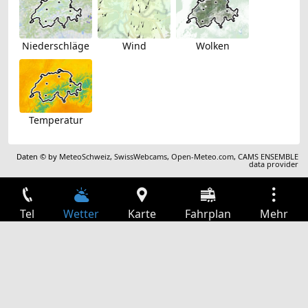
Niederschläge
Wind
Wolken
Temperatur
Daten © by
MeteoSchweiz
,
SwissWebcams
,
Open-Meteo.com
,
CAMS ENSEMBLE
data provider
Tel
Wetter
Karte
Fahrplan
Mehr
Anmelden
Dienste