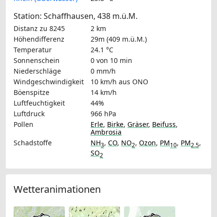
Station: Schaffhausen, 438 m.ü.M.
Distanz zu 8245
2 km
Höhendifferenz
29m (409 m.ü.M.)
Temperatur
24.1 °C
Sonnenschein
0 von 10 min
Niederschläge
0 mm/h
Windgeschwindigkeit
10 km/h
aus ONO
Böenspitze
14 km/h
Luftfeuchtigkeit
44%
Luftdruck
966 hPa
Pollen
Erle
,
Birke
,
Gräser
,
Beifuss
,
Ambrosia
Schadstoffe
NH
,
CO
,
NO
,
Ozon
,
PM
,
PM
,
3
2
10
2.5
SO
2
Wetteranimationen