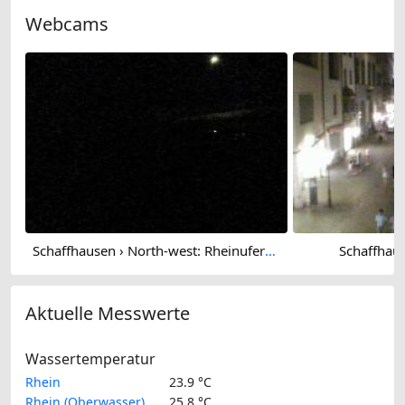
Webcams
Schaffhausen › North-west: Rheinuferstrasse
Schaffhau
Aktuelle Messwerte
Wassertemperatur
Rhein
23.9 °C
Rhein (Oberwasser)
25.8 °C