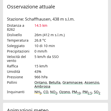
Osservazione attuale
Stazione: Schaffhausen, 438 m s.l.m.
Distanza a
14.5 km
8262
Dislivello
26m (412 m s.l.m.)
Temperatura
26.8 °C
Soleggiato
10 di 10 min
Precipitazioni
0 mm/h
Velocità del
5 km/h
da SSO
vento
Raffica
15 km/h
Umidità
43%
Pressione
966 hPa
Pollini
Ontano
,
Betulla
,
Graminacee
,
Assenzio
,
Ambrosia
Inquinanti
NH
,
CO
,
NO
,
Ozono
,
PM
,
PM
,
SO
3
2
10
2.5
2
Animazioni meteo