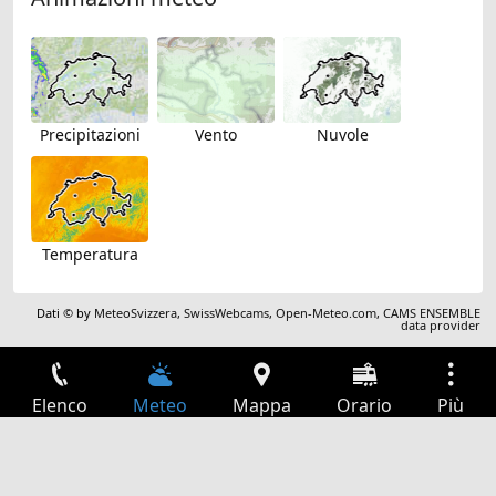
Precipitazioni
Vento
Nuvole
Temperatura
Dati © by
MeteoSvizzera
,
SwissWebcams
,
Open-Meteo.com
,
CAMS ENSEMBLE
data provider
Elenco
Meteo
Mappa
Orario
Più
Accesso