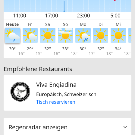
Heute
Fr
Sa
So
Mo
Di
Mi
30°
29°
32°
33°
30°
32°
34°
3
16°
15°
16°
18°
17°
18°
18°
Empfohlene Restaurants
Viva Engiadina
Europäisch, Schweizerisch
Tisch reservieren
Regenradar anzeigen