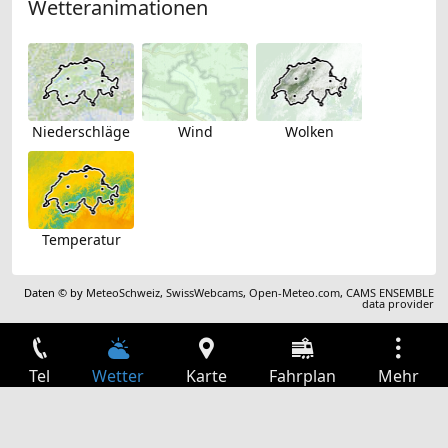
Wetteranimationen
Niederschläge
Wind
Wolken
Temperatur
Daten © by
MeteoSchweiz
,
SwissWebcams
,
Open-Meteo.com
,
CAMS ENSEMBLE
data provider
Tel
Wetter
Karte
Fahrplan
Mehr
Anmelden