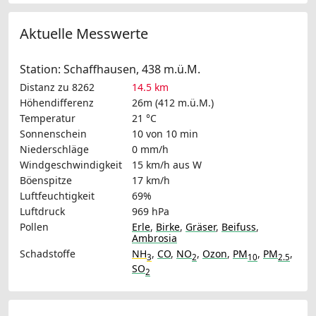
Aktuelle Messwerte
Station: Schaffhausen, 438 m.ü.M.
Distanz zu 8262
14.5 km
Höhendifferenz
26m (412 m.ü.M.)
Temperatur
21 °C
Sonnenschein
10 von 10 min
Niederschläge
0 mm/h
Windgeschwindigkeit
15 km/h
aus W
Böenspitze
17 km/h
Luftfeuchtigkeit
69%
Luftdruck
969 hPa
Pollen
Erle
,
Birke
,
Gräser
,
Beifuss
,
Ambrosia
Schadstoffe
NH
,
CO
,
NO
,
Ozon
,
PM
,
PM
,
3
2
10
2.5
SO
2