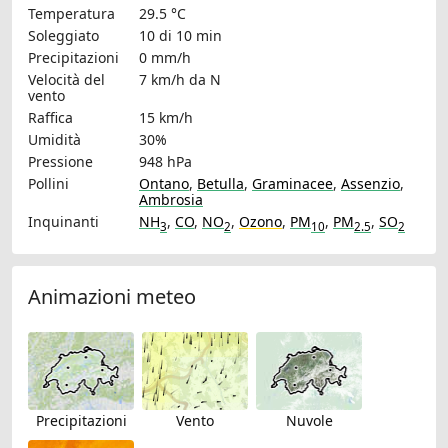
Temperatura
29.5 °C
Soleggiato
10 di 10 min
Precipitazioni
0 mm/h
Velocità del
7 km/h
da N
vento
Raffica
15 km/h
Umidità
30%
Pressione
948 hPa
Pollini
Ontano
,
Betulla
,
Graminacee
,
Assenzio
,
Ambrosia
Inquinanti
NH
,
CO
,
NO
,
Ozono
,
PM
,
PM
,
SO
3
2
10
2.5
2
Animazioni meteo
Precipitazioni
Vento
Nuvole