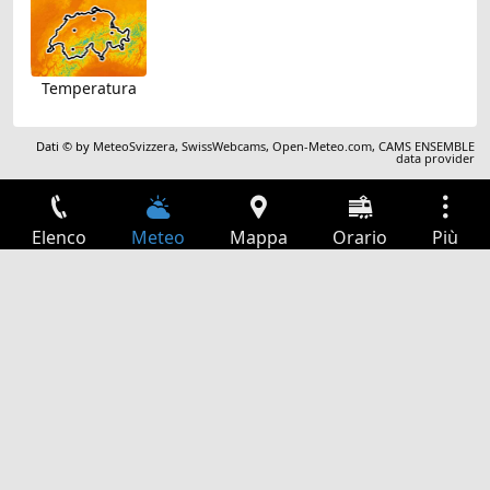
Temperatura
Dati © by
MeteoSvizzera
,
SwissWebcams
,
Open-Meteo.com
,
CAMS ENSEMBLE
data provider
Elenco
Meteo
Mappa
Orario
Più
Accesso
Servizi
Tabella partenze
Tempo libero