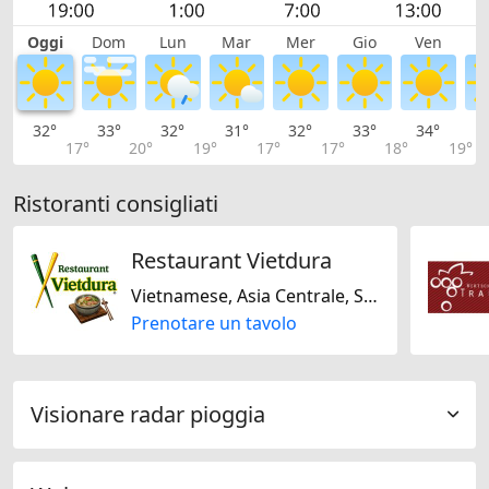
Oggi
Dom
Lun
Mar
Mer
Gio
Ven
S
32°
33°
32°
31°
32°
33°
34°
3
17°
20°
19°
17°
17°
18°
19°
Ristoranti consigliati
Restaurant Vietdura
Vietnamese, Asia Centrale, Senza glutine, Senza lattosio
Prenotare un tavolo
Visionare radar pioggia