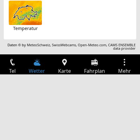
Temperatur
Daten © by
MeteoSchweiz
,
SwissWebcams
,
Open-Meteo.com
,
CAMS ENSEMBLE
data provider
Tel
Wetter
Karte
Fahrplan
Mehr
Anmelden
Dienste
Abfahrtstabelle
Freizeit