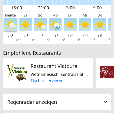
Heute
Sa
So
Mo
Di
Mi
Do
28°
31°
33°
31°
31°
32°
33°
3
16°
18°
19°
18°
18°
19°
19°
Empfohlene Restaurants
Restaurant Vietdura
Vietnamesisch, Zentralasiatisch, Glutenfrei, Laktosefrei
Tisch reservieren
Regenradar anzeigen