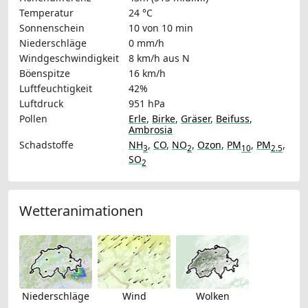
Temperatur
24 °C
Sonnenschein
10 von 10 min
Niederschläge
0 mm/h
Windgeschwindigkeit
8 km/h
aus N
Böenspitze
16 km/h
Luftfeuchtigkeit
42%
Luftdruck
951 hPa
Pollen
Erle
,
Birke
,
Gräser
,
Beifuss
,
Ambrosia
Schadstoffe
NH
,
CO
,
NO
,
Ozon
,
PM
,
PM
,
3
2
10
2.5
SO
2
Wetteranimationen
Niederschläge
Wind
Wolken