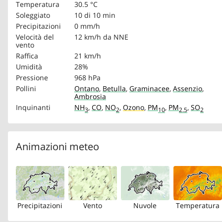
Temperatura
30.5 °C
Soleggiato
10 di 10 min
Precipitazioni
0 mm/h
Velocità del
12 km/h
da NNE
vento
Raffica
21 km/h
Umidità
28%
Pressione
968 hPa
Pollini
Ontano
,
Betulla
,
Graminacee
,
Assenzio
,
Ambrosia
Inquinanti
NH
,
CO
,
NO
,
Ozono
,
PM
,
PM
,
SO
3
2
10
2.5
2
Animazioni meteo
Precipitazioni
Vento
Nuvole
Temperatura