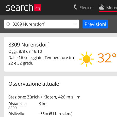
Elenco
Mete
Il vostro profolio
Contatti
Area clienti
Condizioni d’u
Informazioni Legali
Protezione dei
8309 Nürensdorf
Oggi, 8/8 da 16:10
32°
Dalle 16 soleggiato. Temperature tra
22 e 32 gradi.
Osservazione attuale
Stazione: Zürich / Kloten, 426 m s.l.m.
Distanza a
9 km
8309
Dislivello
-85m (511 m s.l.m.)