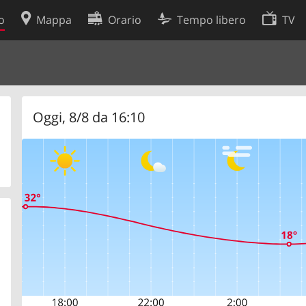
o
Mappa
Orario
Tempo libero
TV
Politica sui cookie
so
Preferenze cookie
 dati
Sviluppatori
Oggi, 8/8 da 16:10