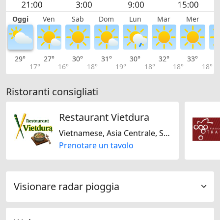
Oggi
Ven
Sab
Dom
Lun
Mar
Mer
G
29°
27°
30°
31°
30°
32°
33°
3
17°
16°
18°
19°
18°
18°
18°
Ristoranti consigliati
Restaurant Vietdura
Vietnamese, Asia Centrale, Senza glutine, Senza lattosio
Prenotare un tavolo
Visionare radar pioggia