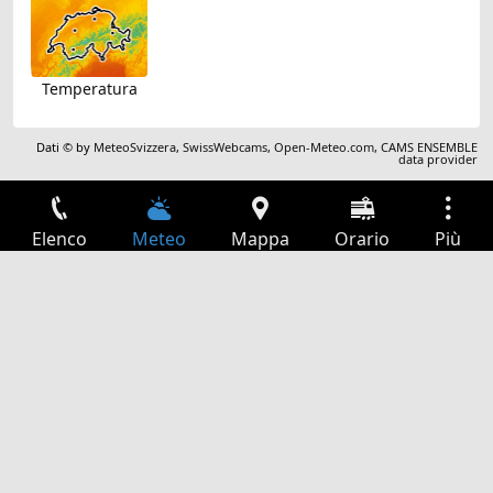
Temperatura
Dati © by
MeteoSvizzera
,
SwissWebcams
,
Open-Meteo.com
,
CAMS ENSEMBLE
data provider
Elenco
Meteo
Mappa
Orario
Più
Accesso
Servizi
Tabella partenze
Tempo libero