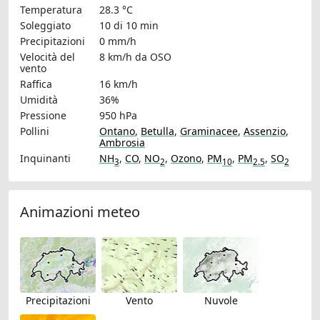
Temperatura
28.3 °C
Soleggiato
10 di 10 min
Precipitazioni
0 mm/h
Velocità del
8 km/h
da OSO
vento
Raffica
16 km/h
Umidità
36%
Pressione
950 hPa
Pollini
Ontano
,
Betulla
,
Graminacee
,
Assenzio
,
Ambrosia
Inquinanti
NH
,
CO
,
NO
,
Ozono
,
PM
,
PM
,
SO
3
2
10
2.5
2
Animazioni meteo
Precipitazioni
Vento
Nuvole