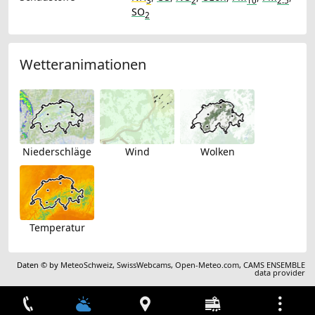
3
2
10
2.5
SO
2
Wetteranimationen
Niederschläge
Wind
Wolken
Temperatur
Daten © by
MeteoSchweiz
,
SwissWebcams
,
Open-Meteo.com
,
CAMS ENSEMBLE
data provider