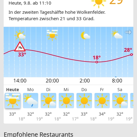
Heute, 9.8. ab 11:10
In der zweiten Tageshälfte hohe Wolkenfelder.
Temperaturen zwischen 21 und 33 Grad.
Heute
Mo
Di
Mi
Do
Fr
Sa
33°
32°
32°
32°
33°
34°
32°
3
18°
19°
18°
17°
18°
19°
19°
Empfohlene Restaurants