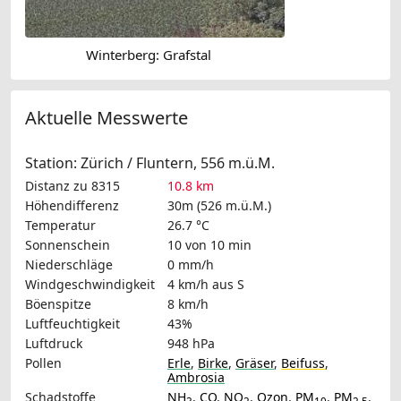
Winterberg: Grafstal
Aktuelle Messwerte
Station: Zürich / Fluntern, 556 m.ü.M.
Distanz zu 8315
10.8 km
Höhendifferenz
30m (526 m.ü.M.)
Temperatur
26.7 °C
Sonnenschein
10 von 10 min
Niederschläge
0 mm/h
Windgeschwindigkeit
4 km/h
aus S
Böenspitze
8 km/h
Luftfeuchtigkeit
43%
Luftdruck
948 hPa
Pollen
Erle
,
Birke
,
Gräser
,
Beifuss
,
Ambrosia
Schadstoffe
NH
,
CO
,
NO
,
Ozon
,
PM
,
PM
,