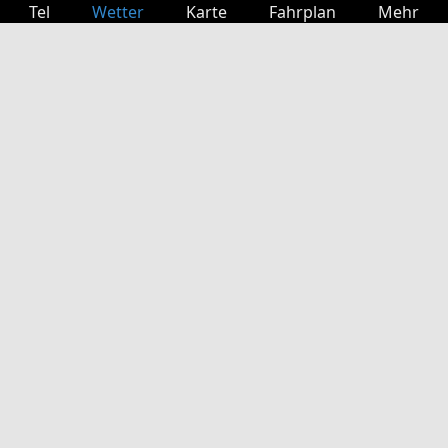
Tel
Wetter
Karte
Fahrplan
Mehr
Anmelden
Dienste
Abfahrtstabelle
Freizeit
TV-Programm
Kinoprogramm
Websuche
App