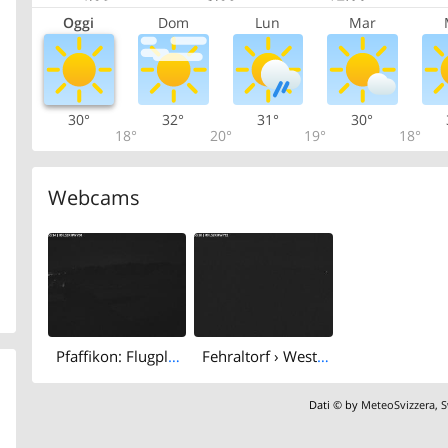
Oggi
Dom
Lun
Mar
30°
32°
31°
30°
18°
20°
19°
18°
Webcams
Pfaffikon: Flugplatz Speck-Fehraltorf (LSZK) 2
Fehraltorf › West: Flugplatz Speck Fehraltorf - LSZKι - Flugsportgruppe Zürcher Oberland
Dati © by
MeteoSvizzera
,
S