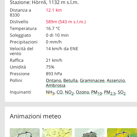
Stazione: Hörnli, 1132 m s.l.m.
Distanza a
12.1 km
8330
Dislivello
589m (543 m s.l.m.)
Temperatura
16.7 °C
Soleggiato
0 di 10 min
Precipitazioni
0 mm/h
Velocità del
14 km/h
da ENE
vento
Raffica
21 km/h
Umidità
75%
Pressione
893 hPa
Pollini
Ontano
,
Betulla
,
Graminacee
,
Assenzio
,
Ambrosia
Inquinanti
NH
,
CO
,
NO
,
Ozono
,
PM
,
PM
,
SO
3
2
10
2.5
2
Animazioni meteo