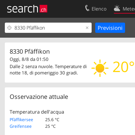
Elenco
Mete
Il vostro profolio
Contatti
Area clienti
Condizioni d’u
Informazioni Legali
Protezione dei
8330 Pfäffikon
Oggi, 8/8 da 01:50
20°
Dalle 2 senza nuvole. Temperature di
notte 18, di pomeriggio 30 gradi.
Osservazione attuale
Temperatura dell'acqua
Pfäffikersee
25.6 °C
Greifensee
25 °C