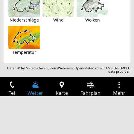
Niederschläge
Wind
Wolken
Temperatur
Daten © by
MeteoSchweiz
,
SwissWebcams
,
Open-Meteo.com
,
CAMS ENSEMBLE
data provider
Tel
Wetter
Karte
Fahrplan
Mehr
Anmelden
Dienste