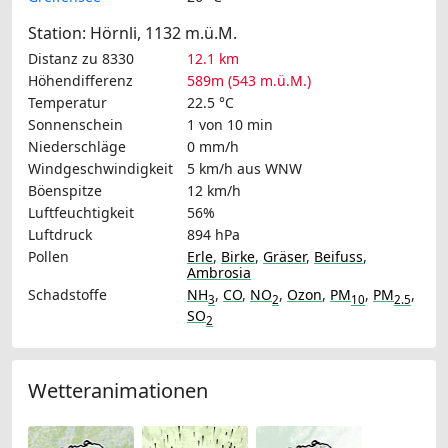
Station: Hörnli, 1132 m.ü.M.
Distanz zu 8330
12.1 km
Höhendifferenz
589m (543 m.ü.M.)
Temperatur
22.5 °C
Sonnenschein
1 von 10 min
Niederschläge
0 mm/h
Windgeschwindigkeit
5 km/h
aus WNW
Böenspitze
12 km/h
Luftfeuchtigkeit
56%
Luftdruck
894 hPa
Pollen
Erle
,
Birke
,
Gräser
,
Beifuss
,
Ambrosia
Schadstoffe
NH
,
CO
,
NO
,
Ozon
,
PM
,
PM
,
3
2
10
2.5
SO
2
Wetteranimationen