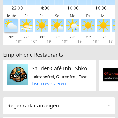
Heute
Fr
Sa
So
Mo
Di
Mi
28°
27°
30°
30°
29°
31°
32°
3
18°
16°
19°
19°
19°
18°
18°
Empfohlene Restaurants
Saurier-Café Inh.: Shkodra
Laktosefrei, Glutenfrei, Fast Food, Europäisch, Deutsch, Italienisch, Österreichisch, Schweizerisch
Tisch reservieren
Regenradar anzeigen