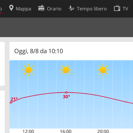
o
Mappa
Orario
Tempo libero
TV
Politica sui cookie
so
Preferenze cookie
 dati
Sviluppatori
Oggi, 8/8 da 10:10