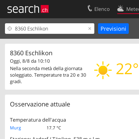
Elenco
Mete
Il vostro profolio
Contatti
Area clienti
Condizioni d’u
Informazioni Legali
Protezione dei
8360 Eschlikon
Oggi, 8/8 da 10:10
22°
Nella seconda metà della giornata
soleggiato. Temperature tra 20 e 30
gradi.
Osservazione attuale
Temperatura dell'acqua
Murg
17.7 °C