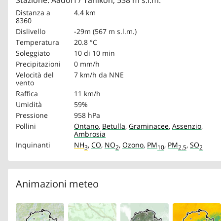
Stazione: Aadorf / Tänikon, 538 m s.l.m.
Distanza a
4.4 km
8360
Dislivello
-29m (567 m s.l.m.)
Temperatura
20.8 °C
Soleggiato
10 di 10 min
Precipitazioni
0 mm/h
Velocità del
7 km/h
da NNE
vento
Raffica
11 km/h
Umidità
59%
Pressione
958 hPa
Pollini
Ontano
,
Betulla
,
Graminacee
,
Assenzio
,
Ambrosia
Inquinanti
NH
,
CO
,
NO
,
Ozono
,
PM
,
PM
,
SO
3
2
10
2.5
2
Animazioni meteo