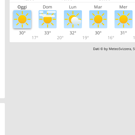
Oggi
Dom
Lun
Mar
Mer
30°
33°
32°
30°
31°
17°
20°
19°
16°
1
Dati © by
MeteoSvizzera
,
S