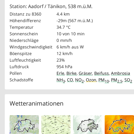
Station: Aadorf / Tänikon, 538 m.ü.M.
Distanz zu 8360
4.4 km
Höhendifferenz
-29m (567 m.ü.M.)
Temperatur
34.7 °C
Sonnenschein
10 von 10 min
Niederschläge
0 mm/h
Windgeschwindigkeit
6 km/h
aus W
Böenspitze
12 km/h
Luftfeuchtigkeit
23%
Luftdruck
954 hPa
Pollen
Erle
,
Birke
,
Gräser
,
Beifuss
,
Ambrosia
Schadstoffe
NH
,
CO
,
NO
,
Ozon
,
PM
,
PM
,
SO
3
2
10
2.5
2
Wetteranimationen