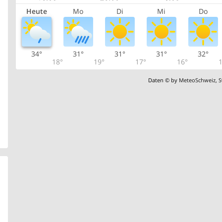
Heute
Mo
Di
Mi
Do
34°
31°
31°
31°
32°
18°
19°
17°
16°
1
Daten © by
MeteoSchweiz
,
S