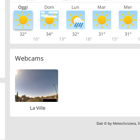
Oggi
Dom
Lun
Mar
Mer
32°
34°
32°
31°
31°
16°
19°
18°
15°
1
Webcams
La Ville
Dati © by
MeteoSvizzera
,
S