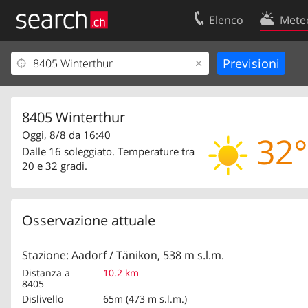
Elenco
Mete
Il vostro profolio
Contatti
Area clienti
Condizioni d’u
Informazioni Legali
Protezione dei
8405 Winterthur
Oggi, 8/8 da 16:40
32°
Dalle 16 soleggiato. Temperature tra
20 e 32 gradi.
Osservazione attuale
Stazione: Aadorf / Tänikon, 538 m s.l.m.
Distanza a
10.2 km
8405
Dislivello
65m (473 m s.l.m.)