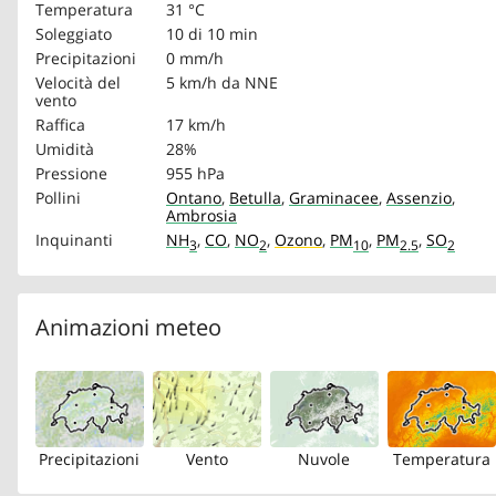
Temperatura
31 °C
Soleggiato
10 di 10 min
Precipitazioni
0 mm/h
Velocità del
5 km/h
da NNE
vento
Raffica
17 km/h
Umidità
28%
Pressione
955 hPa
Pollini
Ontano
,
Betulla
,
Graminacee
,
Assenzio
,
Ambrosia
Inquinanti
NH
,
CO
,
NO
,
Ozono
,
PM
,
PM
,
SO
3
2
10
2.5
2
Animazioni meteo
Precipitazioni
Vento
Nuvole
Temperatura