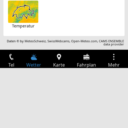
Temperatur
Daten © by
MeteoSchweiz
,
SwissWebcams
,
Open-Meteo.com
,
CAMS ENSEMBLE
data provider
Tel
Wetter
Karte
Fahrplan
Mehr
Anmelden
Dienste
Abfahrtstabelle
Freizeit