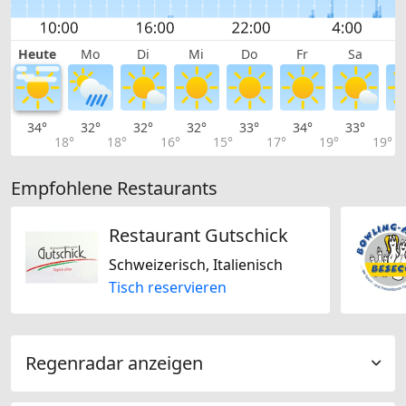
Heute
Mo
Di
Mi
Do
Fr
Sa
34°
32°
32°
32°
33°
34°
33°
3
18°
18°
16°
15°
17°
19°
19°
Empfohlene Restaurants
Restaurant Gutschick
Schweizerisch, Italienisch
Tisch reservieren
Regenradar anzeigen