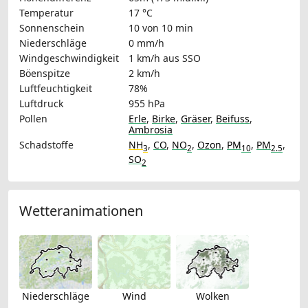
Temperatur
17 °C
Sonnenschein
10 von 10 min
Niederschläge
0 mm/h
Windgeschwindigkeit
1 km/h
aus SSO
Böenspitze
2 km/h
Luftfeuchtigkeit
78%
Luftdruck
955 hPa
Pollen
Erle
,
Birke
,
Gräser
,
Beifuss
,
Ambrosia
Schadstoffe
NH
,
CO
,
NO
,
Ozon
,
PM
,
PM
,
3
2
10
2.5
SO
2
Wetteranimationen
Niederschläge
Wind
Wolken