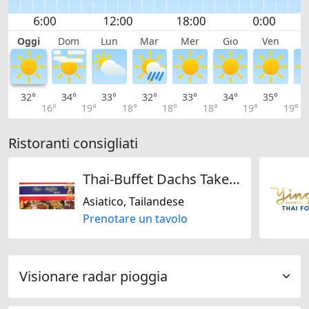
Oggi
Dom
Lun
Mar
Mer
Gio
Ven
S
32°
34°
33°
32°
33°
34°
35°
3
16°
19°
18°
18°
18°
19°
19°
Ristoranti consigliati
Thai-Buffet Dachs Take Away
Asiatico, Tailandese
Prenotare un tavolo
Visionare radar pioggia