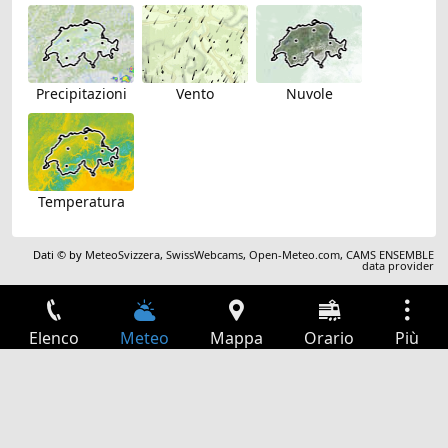
Precipitazioni
Vento
Nuvole
Temperatura
Dati © by
MeteoSvizzera
,
SwissWebcams
,
Open-Meteo.com
,
CAMS ENSEMBLE
data provider
Elenco
Meteo
Mappa
Orario
Più
Accesso
Servizi