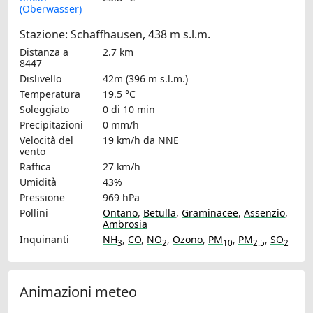
(Oberwasser)
Stazione: Schaffhausen, 438 m s.l.m.
Distanza a
2.7 km
8447
Dislivello
42m (396 m s.l.m.)
Temperatura
19.5 °C
Soleggiato
0 di 10 min
Precipitazioni
0 mm/h
Velocità del
19 km/h
da NNE
vento
Raffica
27 km/h
Umidità
43%
Pressione
969 hPa
Pollini
Ontano
,
Betulla
,
Graminacee
,
Assenzio
,
Ambrosia
Inquinanti
NH
,
CO
,
NO
,
Ozono
,
PM
,
PM
,
SO
3
2
10
2.5
2
Animazioni meteo