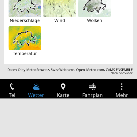
Niederschläge
Wind
Wolken
Temperatur
Daten © by
MeteoSchweiz
,
SwissWebcams
,
Open-Meteo.com
,
CAMS ENSEMBLE
data provider
Tel
Wetter
Karte
Fahrplan
Mehr
Anmelden
Dienste