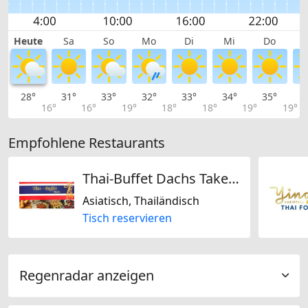
Heute
Sa
So
Mo
Di
Mi
Do
28°
31°
33°
32°
33°
34°
35°
3
16°
16°
19°
18°
18°
19°
19°
Empfohlene Restaurants
Thai-Buffet Dachs Take Away
Asiatisch, Thailändisch
Tisch reservieren
Regenradar anzeigen