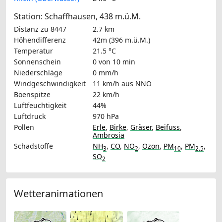
Station: Schaffhausen, 438 m.ü.M.
Distanz zu 8447
2.7 km
Höhendifferenz
42m (396 m.ü.M.)
Temperatur
21.5 °C
Sonnenschein
0 von 10 min
Niederschläge
0 mm/h
Windgeschwindigkeit
11 km/h
aus NNO
Böenspitze
22 km/h
Luftfeuchtigkeit
44%
Luftdruck
970 hPa
Pollen
Erle
,
Birke
,
Gräser
,
Beifuss
,
Ambrosia
Schadstoffe
NH
,
CO
,
NO
,
Ozon
,
PM
,
PM
,
3
2
10
2.5
SO
2
Wetteranimationen