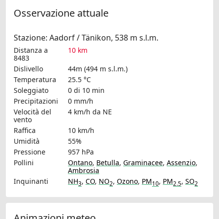
Osservazione attuale
Stazione: Aadorf / Tänikon, 538 m s.l.m.
Distanza a
10 km
8483
Dislivello
44m (494 m s.l.m.)
Temperatura
25.5 °C
Soleggiato
0 di 10 min
Precipitazioni
0 mm/h
Velocità del
4 km/h
da NE
vento
Raffica
10 km/h
Umidità
55%
Pressione
957 hPa
Pollini
Ontano
,
Betulla
,
Graminacee
,
Assenzio
,
Ambrosia
Inquinanti
NH
,
CO
,
NO
,
Ozono
,
PM
,
PM
,
SO
3
2
10
2.5
2
Animazioni meteo