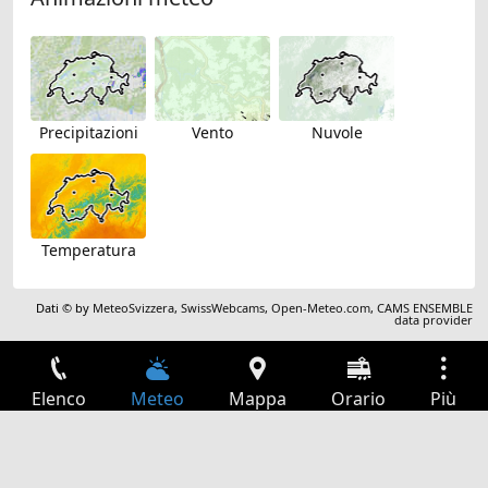
Precipitazioni
Vento
Nuvole
Temperatura
Dati © by
MeteoSvizzera
,
SwissWebcams
,
Open-Meteo.com
,
CAMS ENSEMBLE
data provider
Elenco
Meteo
Mappa
Orario
Più
Accesso