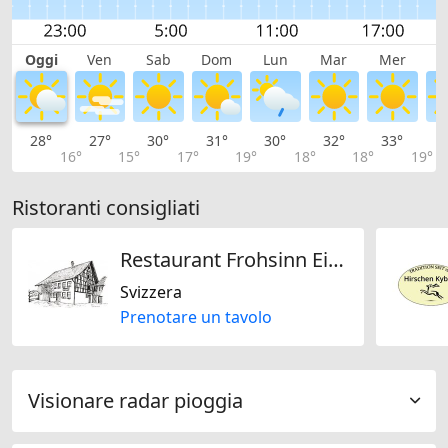
Oggi
Ven
Sab
Dom
Lun
Mar
Mer
G
28°
27°
30°
31°
30°
32°
33°
3
16°
15°
17°
19°
18°
18°
19°
Ristoranti consigliati
Restaurant Frohsinn Eidberg
Svizzera
Prenotare un tavolo
Visionare radar pioggia