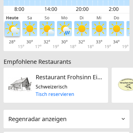
Heute
Sa
So
Mo
Di
Mi
Do
28°
30°
32°
30°
32°
33°
34°
3
15°
17°
19°
18°
18°
19°
19°
Empfohlene Restaurants
Restaurant Frohsinn Eidberg
Schweizerisch
Tisch reservieren
Regenradar anzeigen