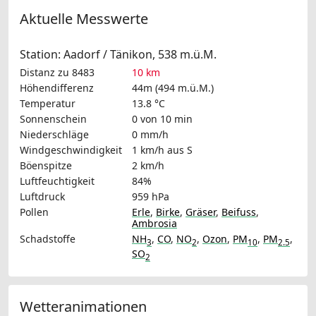
Aktuelle Messwerte
Station: Aadorf / Tänikon, 538 m.ü.M.
Distanz zu 8483
10 km
Höhendifferenz
44m (494 m.ü.M.)
Temperatur
13.8 °C
Sonnenschein
0 von 10 min
Niederschläge
0 mm/h
Windgeschwindigkeit
1 km/h
aus S
Böenspitze
2 km/h
Luftfeuchtigkeit
84%
Luftdruck
959 hPa
Pollen
Erle
,
Birke
,
Gräser
,
Beifuss
,
Ambrosia
Schadstoffe
NH
,
CO
,
NO
,
Ozon
,
PM
,
PM
,
3
2
10
2.5
SO
2
Wetteranimationen