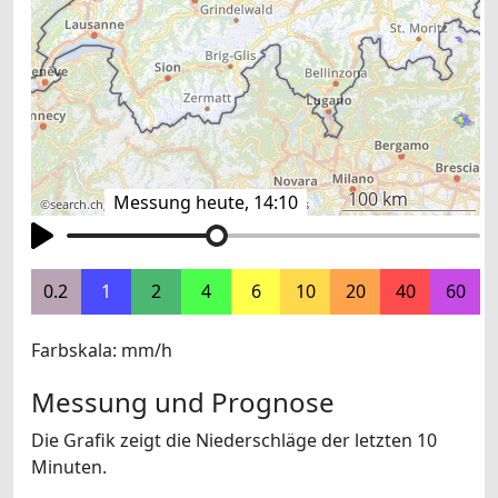
100 km
Messung heute, 14:10
©
search.ch
,
swisstopo
,
OpenStreetMap
,
others
0.2
1
2
4
6
10
20
40
60
Farbskala: mm/h
Messung und Prognose
Die Grafik zeigt die Niederschläge der letzten 10
Minuten.