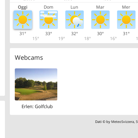
Oggi
Dom
Lun
Mar
Mer
31°
33°
32°
30°
31°
15°
19°
18°
16°
1
Webcams
Erlen: Golfclub
Dati © by
MeteoSvizzera
,
S