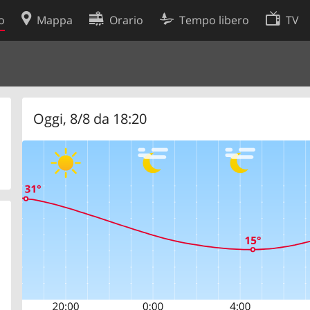
o
Mappa
Orario
Tempo libero
TV
Politica sui cookie
so
Preferenze cookie
 dati
Sviluppatori
Oggi, 8/8 da 18:20