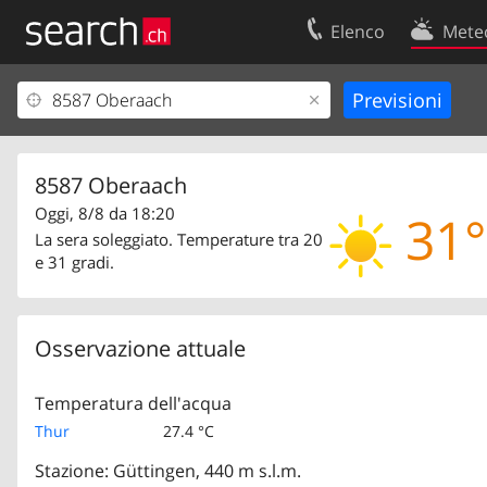
Elenco
Mete
Il vostro profolio
Contatti
Area clienti
Condizioni d’u
Informazioni Legali
Protezione dei
8587 Oberaach
Oggi, 8/8 da 18:20
31°
La sera soleggiato. Temperature tra 20
e 31 gradi.
Osservazione attuale
Temperatura dell'acqua
Thur
27.4 °C
Stazione: Güttingen, 440 m s.l.m.