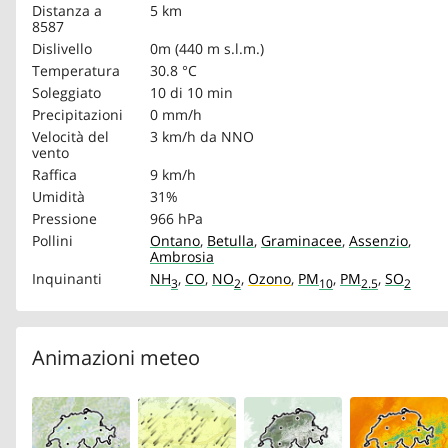
Distanza a
5 km
8587
Dislivello
0m (440 m s.l.m.)
Temperatura
30.8 °C
Soleggiato
10 di 10 min
Precipitazioni
0 mm/h
Velocità del
3 km/h
da NNO
vento
Raffica
9 km/h
Umidità
31%
Pressione
966 hPa
Pollini
Ontano
,
Betulla
,
Graminacee
,
Assenzio
,
Ambrosia
Inquinanti
NH
,
CO
,
NO
,
Ozono
,
PM
,
PM
,
SO
3
2
10
2.5
2
Animazioni meteo