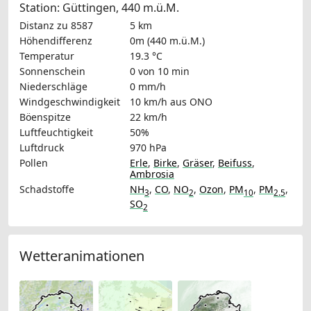
Station: Güttingen, 440 m.ü.M.
Distanz zu 8587
5 km
Höhendifferenz
0m (440 m.ü.M.)
Temperatur
19.3 °C
Sonnenschein
0 von 10 min
Niederschläge
0 mm/h
Windgeschwindigkeit
10 km/h
aus ONO
Böenspitze
22 km/h
Luftfeuchtigkeit
50%
Luftdruck
970 hPa
Pollen
Erle
,
Birke
,
Gräser
,
Beifuss
,
Ambrosia
Schadstoffe
NH
,
CO
,
NO
,
Ozon
,
PM
,
PM
,
3
2
10
2.5
SO
2
Wetteranimationen