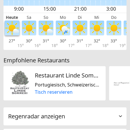
Heute
Sa
So
Mo
Di
Mi
Do
27°
30°
31°
30°
31°
32°
33°
3
15°
16°
18°
17°
17°
18°
19°
Empfohlene Restaurants
Restaurant Linde Sommeri GmbH
Portugiesisch, Schweizerisch, Österreichisch
Tisch reservieren
Regenradar anzeigen