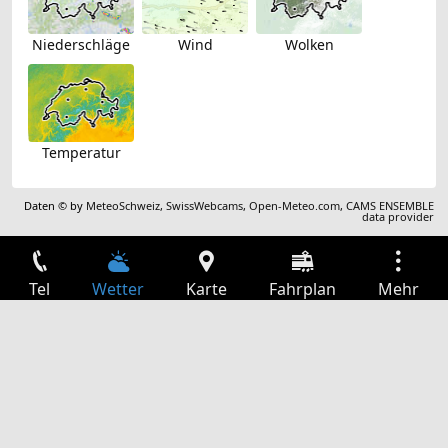
Niederschläge
Wind
Wolken
Temperatur
Daten © by
MeteoSchweiz
,
SwissWebcams
,
Open-Meteo.com
,
CAMS ENSEMBLE
data provider
Tel
Wetter
Karte
Fahrplan
Mehr
Anmelden
Dienste
Abfahrtstabelle