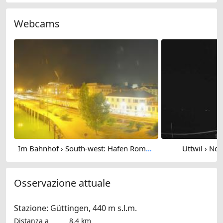
Webcams
Im Bahnhof › South-west: Hafen Romanshorn
Uttwil › Nor
Osservazione attuale
Stazione: Güttingen, 440 m s.l.m.
Distanza a
8.4 km