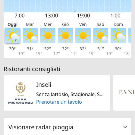
Oggi
Mar
Mer
Gio
Ven
Sab
Dom
L
30°
31°
32°
32°
32°
31°
30°
2
19°
19°
17°
17°
19°
19°
18°
Ristoranti consigliati
Inseli
Senza lattosio, Stagionale, Svizzera, Mediterranea, Regionale, Senza glutine, Internazionale, Steakhouse
Prenotare un tavolo
Visionare radar pioggia