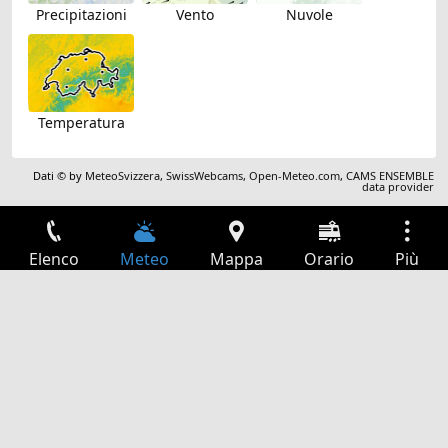
Precipitazioni
Vento
Nuvole
Temperatura
Dati © by
MeteoSvizzera
,
SwissWebcams
,
Open-Meteo.com
,
CAMS ENSEMBLE
data provider
Elenco
Meteo
Mappa
Orario
Più
Accesso
Servizi
Tabella partenze
Tempo libero