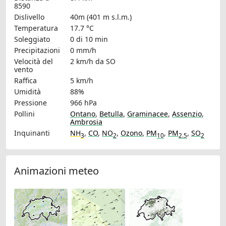
8590
Dislivello
40m (401 m s.l.m.)
Temperatura
17.7 °C
Soleggiato
0 di 10 min
Precipitazioni
0 mm/h
Velocità del
2 km/h
da SO
vento
Raffica
5 km/h
Umidità
88%
Pressione
966 hPa
Pollini
Ontano
,
Betulla
,
Graminacee
,
Assenzio
,
Ambrosia
Inquinanti
NH
,
CO
,
NO
,
Ozono
,
PM
,
PM
,
SO
3
2
10
2.5
2
Animazioni meteo