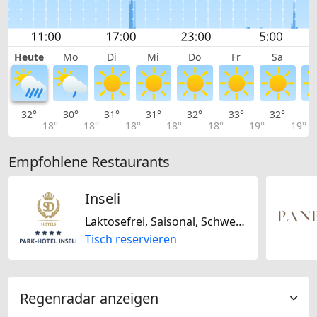
Heute
Mo
Di
Mi
Do
Fr
Sa
32°
30°
31°
31°
32°
33°
32°
3
18°
18°
18°
18°
18°
19°
19°
Empfohlene Restaurants
Inseli
Laktosefrei, Saisonal, Schweizerisch, Mediterran, Regional, Glutenfrei, International, Steakhouse
Tisch reservieren
Regenradar anzeigen