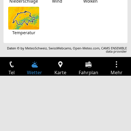
Niederschläge
Wind
Wolken
Temperatur
Daten © by
MeteoSchweiz
,
SwissWebcams
,
Open-Meteo.com
,
CAMS ENSEMBLE
data provider
Tel
Wetter
Karte
Fahrplan
Mehr
Anmelden
Dienste
Abfahrtstabelle
Freizeit