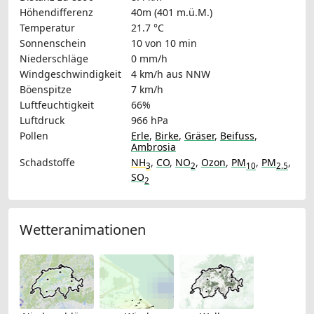
Höhendifferenz
40m (401 m.ü.M.)
Temperatur
21.7 °C
Sonnenschein
10 von 10 min
Niederschläge
0 mm/h
Windgeschwindigkeit
4 km/h
aus NNW
Böenspitze
7 km/h
Luftfeuchtigkeit
66%
Luftdruck
966 hPa
Pollen
Erle
,
Birke
,
Gräser
,
Beifuss
,
Ambrosia
Schadstoffe
NH
,
CO
,
NO
,
Ozon
,
PM
,
PM
,
3
2
10
2.5
SO
2
Wetteranimationen