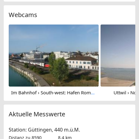
Webcams
Im Bahnhof › South-west: Hafen Romanshorn
Uttwil › Nor
Aktuelle Messwerte
Station: Güttingen, 440 m.ü.M.
Distanz zu 8590
8.4 km