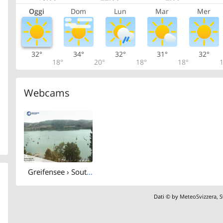
Oggi
Dom
Lun
Mar
Mer
32°
34°
32°
31°
32°
18°
20°
18°
18°
1
Webcams
Greifensee › South-west: Schloss Greifensee
Dati © by
MeteoSvizzera
,
S