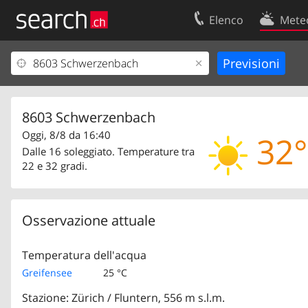
Elenco
Mete
Il vostro profolio
Contatti
Area clienti
Condizioni d’u
Informazioni Legali
Protezione dei
8603 Schwerzenbach
Oggi, 8/8 da 16:40
32°
Dalle 16 soleggiato. Temperature tra
22 e 32 gradi.
Osservazione attuale
Temperatura dell'acqua
Greifensee
25 °C
Stazione: Zürich / Fluntern, 556 m s.l.m.