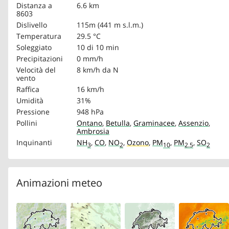
Distanza a
6.6 km
8603
Dislivello
115m (441 m s.l.m.)
Temperatura
29.5 °C
Soleggiato
10 di 10 min
Precipitazioni
0 mm/h
Velocità del
8 km/h
da N
vento
Raffica
16 km/h
Umidità
31%
Pressione
948 hPa
Pollini
Ontano
,
Betulla
,
Graminacee
,
Assenzio
,
Ambrosia
Inquinanti
NH
,
CO
,
NO
,
Ozono
,
PM
,
PM
,
SO
3
2
10
2.5
2
Animazioni meteo