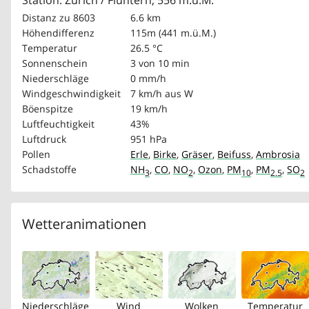
Station: Zürich / Fluntern, 556 m.ü.M.
Distanz zu 8603
6.6 km
Höhendifferenz
115m (441 m.ü.M.)
Temperatur
26.5 °C
Sonnenschein
3 von 10 min
Niederschläge
0 mm/h
Windgeschwindigkeit
7 km/h
aus W
Böenspitze
19 km/h
Luftfeuchtigkeit
43%
Luftdruck
951 hPa
Pollen
Erle
,
Birke
,
Gräser
,
Beifuss
,
Ambrosia
Schadstoffe
NH
,
CO
,
NO
,
Ozon
,
PM
,
PM
,
SO
3
2
10
2.5
2
Wetteranimationen
Niederschläge
Wind
Wolken
Temperatur