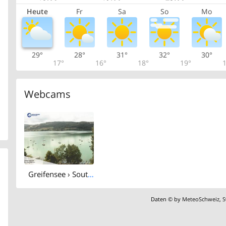
Heute
Fr
Sa
So
Mo
29°
28°
31°
32°
30°
17°
16°
18°
19°
1
Webcams
Greifensee › South-west: Schloss Greifensee
Daten © by
MeteoSchweiz
,
S