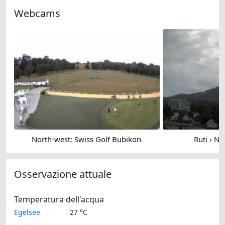
Webcams
North-west: Swiss Golf Bubikon
Ruti › No
Osservazione attuale
Temperatura dell'acqua
Egelsee
27 °C