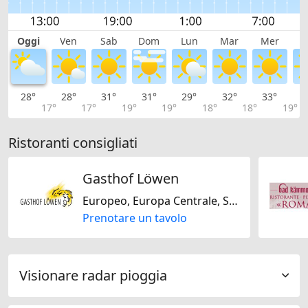
Oggi
Ven
Sab
Dom
Lun
Mar
Mer
G
28°
28°
31°
31°
29°
32°
33°
3
17°
17°
19°
19°
18°
18°
19°
Ristoranti consigliati
Gasthof Löwen
Europeo, Europa Centrale, Svizzera, Senza glutine, Regionale, Mediterranea
Prenotare un tavolo
Visionare radar pioggia