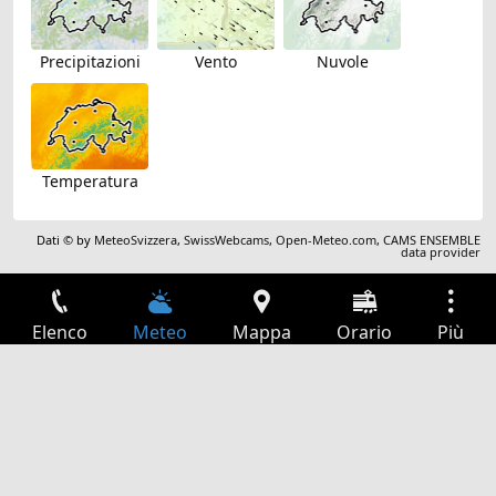
Precipitazioni
Vento
Nuvole
Temperatura
Dati © by
MeteoSvizzera
,
SwissWebcams
,
Open-Meteo.com
,
CAMS ENSEMBLE
data provider
Elenco
Meteo
Mappa
Orario
Più
Accesso
Servizi
Tabella partenze