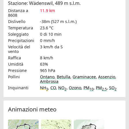
Stazione: Wädenswil, 489 m s.l.m.
Distanza a
11.9 km
8608
Dislivello
-38m (527 m s.l.m.)
Temperatura
23.6 °C
Soleggiato
0 di 10 min
Precipitazioni
0 mm/h
Velocità del
3 km/h
da S
vento
Raffica
8 km/h
Umidità
63%
Pressione
965 hPa
Pollini
Ontano
,
Betulla
,
Graminacee
,
Assenzio
,
Ambrosia
Inquinanti
NH
,
CO
,
NO
,
Ozono
,
PM
,
PM
,
SO
3
2
10
2.5
2
Animazioni meteo