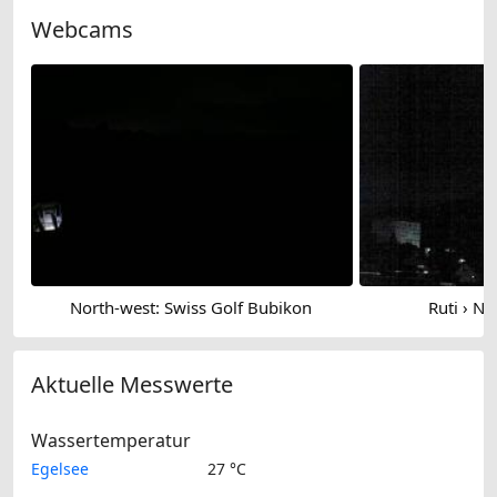
Webcams
North-west: Swiss Golf Bubikon
Ruti › No
Aktuelle Messwerte
Wassertemperatur
Egelsee
27 °C