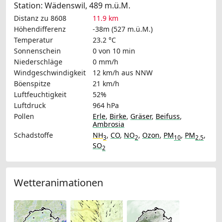
Station: Wädenswil, 489 m.ü.M.
Distanz zu 8608
11.9 km
Höhendifferenz
-38m (527 m.ü.M.)
Temperatur
23.2 °C
Sonnenschein
0 von 10 min
Niederschläge
0 mm/h
Windgeschwindigkeit
12 km/h
aus NNW
Böenspitze
21 km/h
Luftfeuchtigkeit
52%
Luftdruck
964 hPa
Pollen
Erle
,
Birke
,
Gräser
,
Beifuss
,
Ambrosia
Schadstoffe
NH
,
CO
,
NO
,
Ozon
,
PM
,
PM
,
3
2
10
2.5
SO
2
Wetteranimationen