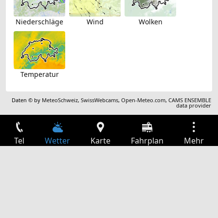
Niederschläge
Wind
Wolken
Temperatur
Daten © by
MeteoSchweiz
,
SwissWebcams
,
Open-Meteo.com
,
CAMS ENSEMBLE
data provider
Tel
Wetter
Karte
Fahrplan
Mehr
Anmelden
Dienste
Abfahrtstabelle