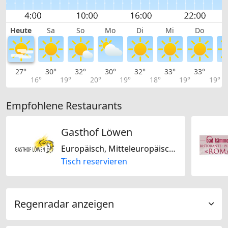
Heute
Sa
So
Mo
Di
Mi
Do
27°
30°
32°
30°
32°
33°
33°
3
16°
19°
20°
19°
18°
19°
19°
Empfohlene Restaurants
Gasthof Löwen
Europäisch, Mitteleuropäisch, Schweizerisch, Glutenfrei, Regional, Mediterran
Tisch reservieren
Regenradar anzeigen